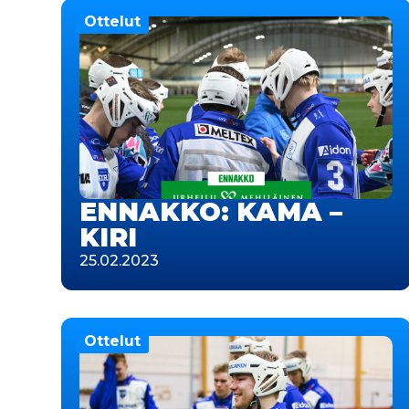
Ottelut
ENNAKKO: KAMA –
KIRI
25.02.2023
Ottelut