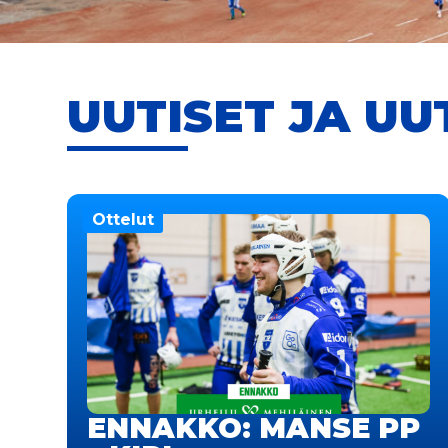
UUTISET JA UU
Ottelut
ENNAKKO: MANSE PP