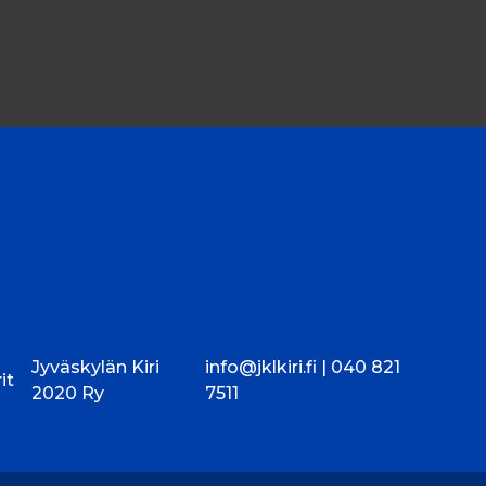
Jyväskylän Kiri
info@jklkiri.fi |
040 821
it
2020 Ry
7511