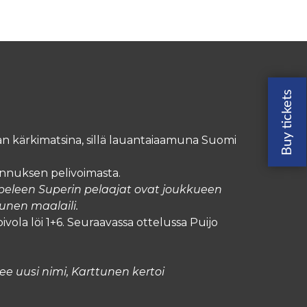
n kärkimatsina, sillä lauantaiaamuna Suomi
Kannuksen pelivoimasta.
mpeleen Superin pelaajat ovat joukkue
en
unen maalaili.
ivola löi 1+6. Seuraavassa ottelussa Puijo
e uusi nimi, Karttunen kertoi