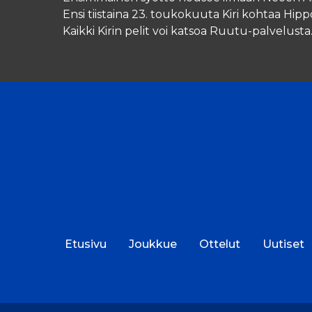
Ensi tiistaina 23. toukokuuta Kiri kohtaa Hipp
Kaikki Kirin pelit voi katsoa Ruutu-palvelusta
Etusivu
Joukkue
Ottelut
Uutiset