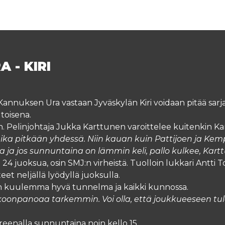
 - KIRI
nnuksen Ura vastaan Jyväskylän Kiri voidaan pitää sarja
 toisena.
kään. Pelinjohtaja Jukka Karttunen varoittelee kuitenkin 
aika pitkään yhdessä. Niin kauan kuin Pattijoen ja Ke
 ja jos sunnuntaina on lämmin keli, pallo kulkee, Kartt
24 juoksua, osin SMJ:n virheistä. Tuolloin lukkari Antti To
teet neljällä lyödyllä juoksulla.
n on kuulemma hyvä tunnelma ja kaikki kunnossa.
koonpanoaa tarkemmin. Voi olla, että joukkueeseen tule
enalla sunnuntaina noin kello 15.