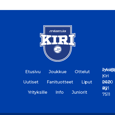
Jyväs
info@jk
Etusivu
Joukkue
Ottelut
Kiri
|
Uutiset
Fanituotteet
Liput
2020
040
Ry
821
Yrityksille
Info
Juniorit
7511