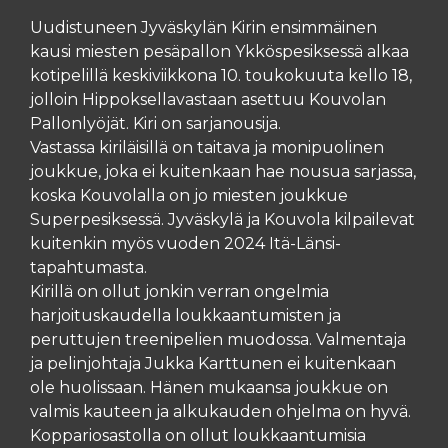
Uudistuneen Jyväskylän Kirin ensimmäinen
kausi miesten pesäpallon Ykköspesiksessä alkaa
kotipelillä keskiviikkona 10. toukokuuta kello 18,
jolloin Hippoksellavastaan asettuu Kouvolan
Pallonlyöjät. Kiri on sarjanousija.
Vastassa kiriläisillä on taitava ja monipuolinen
joukkue, joka ei kuitenkaan hae nousua sarjassa,
koska Kouvolalla on jo miesten joukkue
Superpesiksessä. Jyväskylä ja Kouvola kilpailevat
kuitenkin myös vuoden 2024 Itä-Länsi-
tapahtumasta.
Kirillä on ollut jonkin verran ongelmia
harjoituskaudella loukkaantumisten ja
peruttujen treenipelien muodossa. Valmentaja
ja pelinjohtaja Jukka Karttunen ei kuitenkaan
ole huolissaan. Hänen mukaansa joukkue on
valmis kauteen ja alkukauden ohjelma on hyvä.
Koppariosastolla on ollut loukkaantumisia