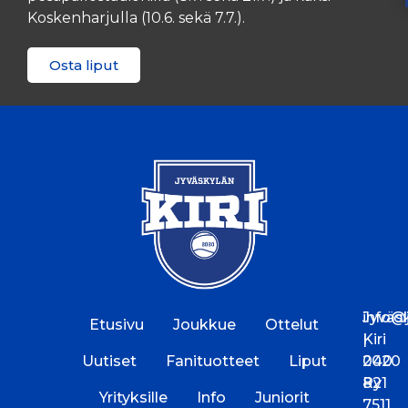
Koskenharjulla (10.6. sekä 7.7.).
Osta liput
Jyväs
info@jk
Etusivu
Joukkue
Ottelut
Kiri
|
Uutiset
Fanituotteet
Liput
2020
040
Ry
821
Yrityksille
Info
Juniorit
7511