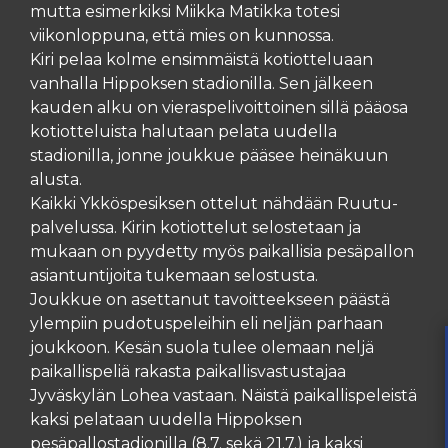
mutta esimerkiksi Miikka Matikka totesi
viikonloppuna, että mies on kunnossa.
Kiri pelaa kolme ensimmäistä kotiotteluaan
vanhalla Hippoksen stadionilla. Sen jälkeen
kauden alku on vieraspelivoittoinen sillä pääosa
kotiotteluista halutaan pelata uudella
stadionilla, jonne joukkue pääsee heinäkuun
alusta.
Kaikki Ykköspesiksen ottelut nähdään Ruutu-
palvelussa. Kirin kotiottelut selostetaan ja
mukaan on pyydetty myös paikallisia pesäpallon
asiantuntijoita tukemaan selostusta.
Joukkue on asettanut tavoitteekseen päästä
ylempiin pudotuspeleihin eli neljän parhaan
joukkoon. Kesän suola tulee olemaan neljä
paikallispeliä rakasta paikallisvastustajaa
Jyväskylän Lohea vastaan. Näistä paikallispeleistä
kaksi pelataan uudella Hippoksen
pesäpallostadionilla (8.7. sekä 21.7.) ja kaksi