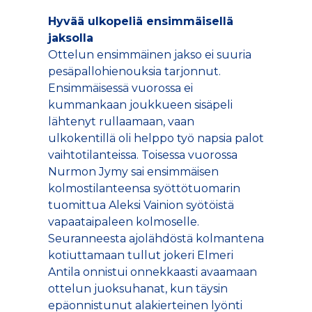
Hyvää ulkopeliä ensimmäisellä
jaksolla
Ottelun ensimmäinen jakso ei suuria
pesäpallohienouksia tarjonnut.
Ensimmäisessä vuorossa ei
kummankaan joukkueen sisäpeli
lähtenyt rullaamaan, vaan
ulkokentillä oli helppo työ napsia palot
vaihtotilanteissa. Toisessa vuorossa
Nurmon Jymy sai ensimmäisen
kolmostilanteensa syöttötuomarin
tuomittua Aleksi Vainion syötöistä
vapaataipaleen kolmoselle.
Seuranneesta ajolähdöstä kolmantena
kotiuttamaan tullut jokeri Elmeri
Antila onnistui onnekkaasti avaamaan
ottelun juoksuhanat, kun täysin
epäonnistunut alakierteinen lyönti