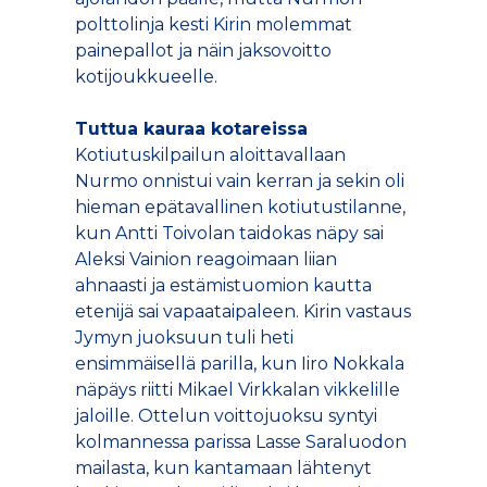
polttolinja kesti Kirin molemmat
painepallot ja näin jaksovoitto
kotijoukkueelle.
Tuttua kauraa kotareissa
Kotiutuskilpailun aloittavallaan
Nurmo onnistui vain kerran ja sekin oli
hieman epätavallinen kotiutustilanne,
kun Antti Toivolan taidokas näpy sai
Aleksi Vainion reagoimaan liian
ahnaasti ja estämistuomion kautta
etenijä sai vapaataipaleen. Kirin vastaus
Jymyn juoksuun tuli heti
ensimmäisellä parilla, kun Iiro Nokkala
näpäys riitti Mikael Virkkalan vikkelille
jaloille. Ottelun voittojuoksu syntyi
kolmannessa parissa Lasse Saraluodon
mailasta, kun kantamaan lähtenyt