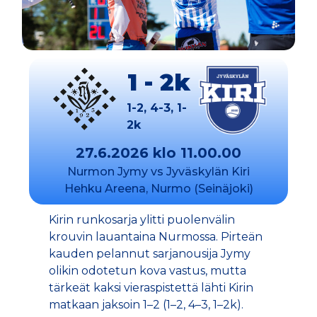
1 - 2k
1-2, 4-3, 1-
2k
27.6.2026 klo 11.00.00
Nurmon Jymy vs Jyväskylän Kiri
Hehku Areena, Nurmo (Seinäjoki)
Kirin runkosarja ylitti puolenvälin
krouvin lauantaina Nurmossa. Pirteän
kauden pelannut sarjanousija Jymy
olikin odotetun kova vastus, mutta
tärkeät kaksi vieraspistettä lähti Kirin
matkaan jaksoin 1–2 (1–2, 4–3, 1–2k).