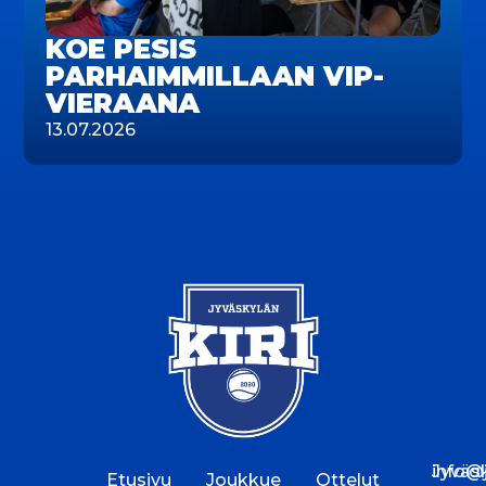
KOE PESIS
PARHAIMMILLAAN VIP-
VIERAANA
13.07.2026
Jyväs
info@jk
Etusivu
Joukkue
Ottelut