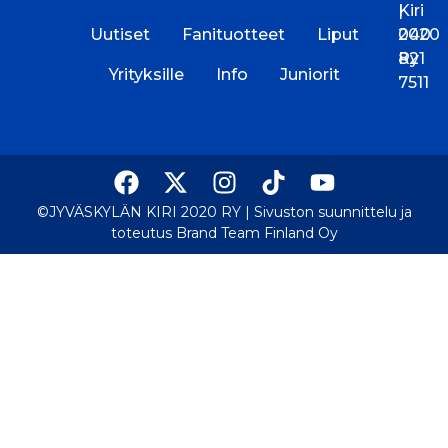
Kiri
|
Uutiset
Fanituotteet
Liput
2020
040
Ry
821
Yrityksille
Info
Juniorit
7511
©JYVÄSKYLÄN KIRI 2020 RY |
Sivuston suunnittelu ja
toteutus Brand Team Finland Oy