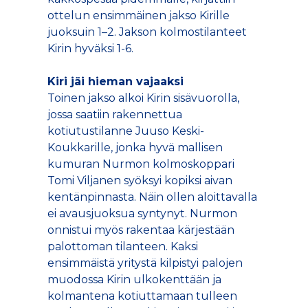
ottelun ensimmäinen jakso Kirille
juoksuin 1–2. Jakson kolmostilanteet
Kirin hyväksi 1-6.
Kiri jäi hieman vajaaksi
Toinen jakso alkoi Kirin sisävuorolla,
jossa saatiin rakennettua
kotiutustilanne Juuso Keski-
Koukkarille, jonka hyvä mallisen
kumuran Nurmon kolmoskoppari
Tomi Viljanen syöksyi kopiksi aivan
kentänpinnasta. Näin ollen aloittavalla
ei avausjuoksua syntynyt. Nurmon
onnistui myös rakentaa kärjestään
palottoman tilanteen. Kaksi
ensimmäistä yritystä kilpistyi palojen
muodossa Kirin ulkokenttään ja
kolmantena kotiuttamaan tulleen