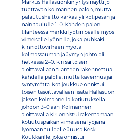
Markus Hallasuonkin yritys näytti jo
tuottavan kolmannen palon, mutta
palautusheitto karkasi yli kotipesän ja
näin taululle 1–0. Kahden palon
tilanteessa merkki lyötiin päälle myös
viimeiselle lyönnille, joka puhkaisi
kiinniottovirheen myötä
kolmossauman ja Jymyn johto oli
hetkessä 2–0. Kiri sai toisen
aloittavallaan tilanteen rakennettua
kahdella palolla, mutta kavennus jäi
syntymättä. Kotijoukkue onnistui
toisen tasoittavallaan lisätä Hallasuon
jakson kolmannella kotiutuksella
johdon 3–0:aan. Kolmannen
aloittavalla Kiri onnistui rakentamaan
kotiutuspaikan viimeisenä lyöjänä
lyömään tulleelle Juuso Keski-
Koukkarille, joka onnistui