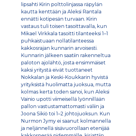
lipsahti Kirin polttolinjassa räpylän
kautta kenttään ja Aleksi Rantala
ennätti kotipesän turvaan. Kirin
vastaus tuli toisen tasoittavalla, kun
Mikael Virkkala tasoitti tilanteeksi 1–1
puhkaistuaan nollatilanteessa
kakkosrajan kunnarin arvoisesti.
Kunnarin jälkeen saatiin rakenneltua
paloton ajolähtö, josta ensimmäiset
kaksi yritystä eivät tuottaneet
Nokkalan ja Keski-Koukkarin hyvistä
yrityksistä huolimatta juoksua, mutta
kolmas kerta toden sanoi, kun Aleksi
Vainio upotti viimeisellä lyönnillään
pallon vastustamattomasti väliin ja
Joona Sikiö toi 1–2 johtojuoksun. Kun
Nurmon Jymy ei saanut kolmannella
ja neljännellä sisävuorollaan etenijää
kakkospesää pidemmälle, kirjattiin