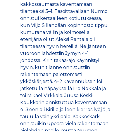
kakkossaumasta kaventamaan
tilanteeksi 3–1. Tasoittavallaan Nurmo
onnistui kertaalleen kotiutuksessa,
kun Viljo Sillanpään kopinnosto tippui
kumurana väliin ja kolmosella
etenijänä ollut Aleksi Rantala oli
tilanteessa hyvin hereillä. Neljänteen
vuoroon lähdettiin Jymyn 4–1
johdossa. Kirin takaa-ajo käynnistyi
hyvin, kun tilanne onnistuttiin
rakentamaan palottomasti
ykköskärjestä. 4–2 kavennuksen löi
jatketulla näpäyksellä Iiro Nokkala ja
toi Mikael Virkkala. Juuso Keski-
Koukkarin onnistuttua kaventamaan
4–3:een oli Kirillä jälleen kierros lyöjiä ja
taululla vain yksi palo. Kakkoskärki
onnistuikin upeasti vielä rakentamaan
ajolähdön päälle, mutta Nurmon