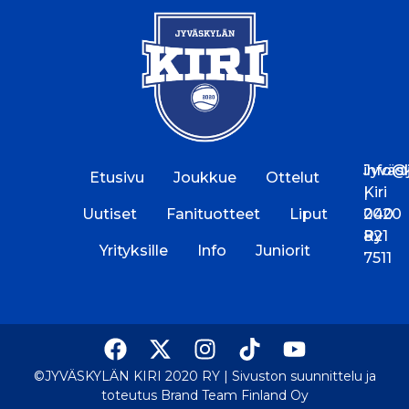
Jyväs
info@jk
Etusivu
Joukkue
Ottelut
Kiri
|
Uutiset
Fanituotteet
Liput
2020
040
Ry
821
Yrityksille
Info
Juniorit
7511
©JYVÄSKYLÄN KIRI 2020 RY |
Sivuston suunnittelu ja
toteutus Brand Team Finland Oy