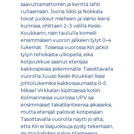
saavuttamattomiin ja kenttä lähti
rullaamaan. Joona Sikiö ja Nokkala
toivat juoksut mieheen ja Vainio kiersi
kunniaa, ohittaen 2–3 välillä Keski-
Koukkarin, näin taululla komeili
ensimmäisen vuoron jälkeen tylyt 0–4
lukemat. Toisessa vuorossa Kiri jatkoi
tylyn tehokasta ulkopeliä, eikä
kotijoukkue saanut etenijää
kakkospesää pidemmälle. Tasoittavalla
vuorolla Juuso Keski-Koukkari lisäsi
johtolukemiksi kakkossaumasta 0–5
Mikael Virkkalan kipittäessä kotiin.
Kolmannessa vuorossa UPV sai
ensimmäiset takatilanteensa aikaiseksi,
mutta etenijät paloivat kotipesään.
Tasoittavalla vuorolla näytti jo siltä,
että Kiri ei lisäjuoksuja pysty tekemään,
mutta kahden palon tilanteessa