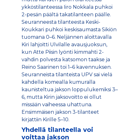
ykköstilanteessa Iiro Nokkala puhkoi
2-pesän päältä takatilanteen päälle.
Seuranneesta tilanteesta Keski-
Koukkari puhkoi keskisaumasta Sikiön
tuomana 0–6. Neljännen aloittavalla
Kiri lahjoitti Ulvilalle avausjuoksun,
kun Atte Piisin lyönti kimmahti 2-
vahdin polvesta katsomon taakse ja
Reino Saarinen toi 1–6 kavennuksen.
Seuranneista tilanteista UPV sai vielä
kahdella komealla kumuralla
kaunisteltua jakson loppulukemiksi 3–
6, mutta Kirin jaksovoitto ei ollut
missään vaiheessa uhattuna.
Ensimmäisen jakson 3-tilanteet
kirjattiin Kirille 5–10.
Yhdellä tilanteella voi
voittaa jakson