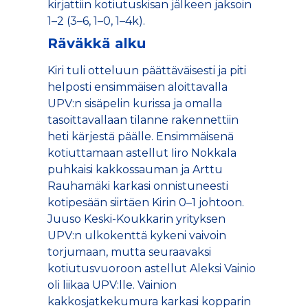
kirjattiin kotiutuskisan jälkeen jaksoin
1–2 (3–6, 1–0, 1–4k).
Räväkkä alku
Kiri tuli otteluun päättäväisesti ja piti
helposti ensimmäisen aloittavalla
UPV:n sisäpelin kurissa ja omalla
tasoittavallaan tilanne rakennettiin
heti kärjestä päälle. Ensimmäisenä
kotiuttamaan astellut Iiro Nokkala
puhkaisi kakkossauman ja Arttu
Rauhamäki karkasi onnistuneesti
kotipesään siirtäen Kirin 0–1 johtoon.
Juuso Keski-Koukkarin yrityksen
UPV:n ulkokenttä kykeni vaivoin
torjumaan, mutta seuraavaksi
kotiutusvuoroon astellut Aleksi Vainio
oli liikaa UPV:lle. Vainion
kakkosjatkekumura karkasi kopparin