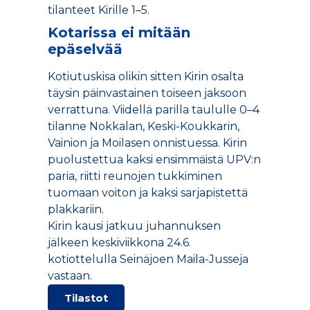
tilanteet Kirille 1–5.
Kotarissa ei mitään
epäselvää
Kotiutuskisa olikin sitten Kirin osalta
täysin päinvastainen toiseen jaksoon
verrattuna. Viidellä parilla taululle 0–4
tilanne Nokkalan, Keski-Koukkarin,
Vainion ja Moilasen onnistuessa. Kirin
puolustettua kaksi ensimmäistä UPV:n
paria, riitti reunojen tukkiminen
tuomaan voiton ja kaksi sarjapistettä
plakkariin.
Kirin kausi jatkuu juhannuksen
jälkeen keskiviikkona 24.6.
kotiottelulla Seinäjoen Maila-Jusseja
vastaan.
Tilastot