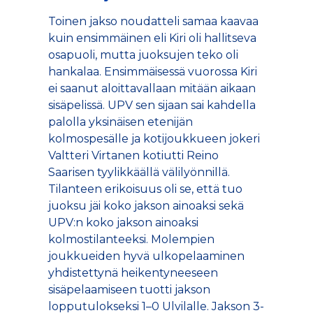
Toinen jakso noudatteli samaa kaavaa
kuin ensimmäinen eli Kiri oli hallitseva
osapuoli, mutta juoksujen teko oli
hankalaa. Ensimmäisessä vuorossa Kiri
ei saanut aloittavallaan mitään aikaan
sisäpelissä. UPV sen sijaan sai kahdella
palolla yksinäisen etenijän
kolmospesälle ja kotijoukkueen jokeri
Valtteri Virtanen kotiutti Reino
Saarisen tyylikkäällä välilyönnillä.
Tilanteen erikoisuus oli se, että tuo
juoksu jäi koko jakson ainoaksi sekä
UPV:n koko jakson ainoaksi
kolmostilanteeksi. Molempien
joukkueiden hyvä ulkopelaaminen
yhdistettynä heikentyneeseen
sisäpelaamiseen tuotti jakson
lopputulokseksi 1–0 Ulvilalle. Jakson 3-