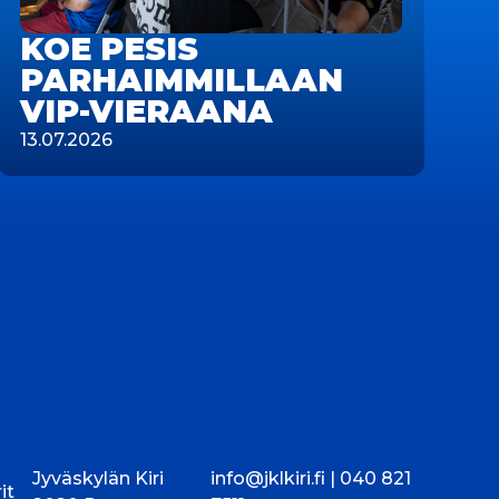
KOE PESIS
PARHAIMMILLAAN
VIP-VIERAANA
13.07.2026
Jyväskylän Kiri
info@jklkiri.fi |
040 821
it