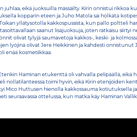
juhlaa, eikä juoksuilla mässäilty. Kirin onnistui rikkoa ku
ksella kopparin eteen ja Juho Matola sai hölkätä kotipes
kan yllätysotolla kakkospussista, kun pallo poltteli harmil
i tasoittavallaan saanut lisäjuoksuja, joten ratkaisu siirty
yönnit olivat tylyjä saumavetoja kakkos-, keski- ja kolmo
en lyöjinä olivat Jere Heikkinen ja kahdesti onnistunut J
li enää kosmetiikkaa.
 Etenkin Haminan etukenttä oli vahvalla pelipäällä, eikä 
li nollatilanteessa toimi hyvin, eikä Kirin etenijöiden 
yi Mico Huttusen hienolla kakkossauma kotiutuksella ja nä
heti seuraavassa ottelussa, kun matka käy Haminan Vallik