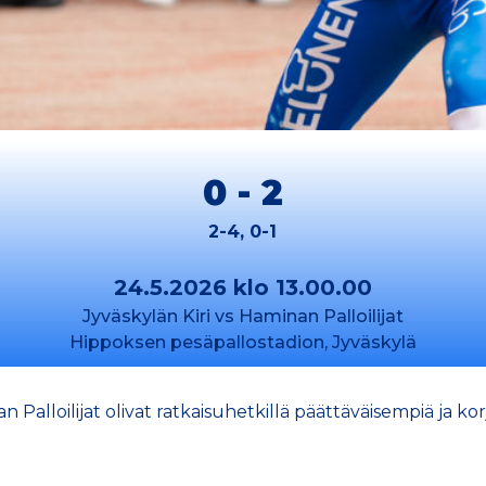
0 - 2
2-4, 0-1
24.5.2026 klo 13.00.00
Jyväskylän Kiri vs Haminan Palloilijat
Hippoksen pesäpallostadion, Jyväskylä
lloilijat olivat ratkaisuhetkillä päättäväisempiä ja korj