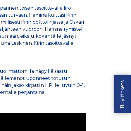
parinen toisen tasoittavalla Iiro
än turvaan. Hamina kuittasi Kirin
lisesti Kirin polttolinjassa ja Oskari
i neljänteen vuoroon. Hamina rymisteli
ssaumaan, eikä ulkokentälle jäänyt
uha Leskinen. Kirin tasoittavalla
huolimattomilla näpyillä saatu
kentällemenot uponneet totutun
in jakso kirjattiin HP:lle luvuin 0–1.
entälle perjantaina.