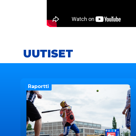
UUTISET
Raportti