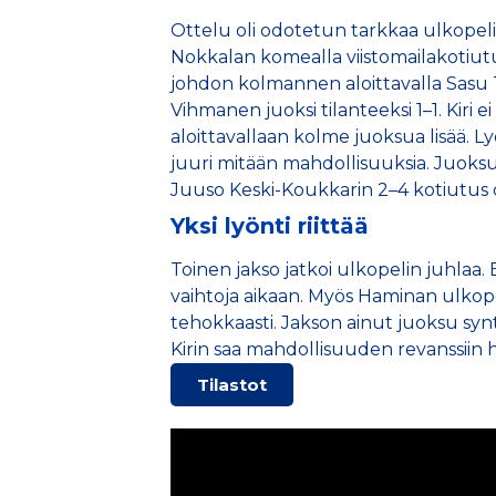
Ottelu oli odotetun tarkkaa ulkopelin 
Nokkalan komealla viistomailakotiutu
johdon kolmannen aloittavalla Sasu Toi
Vihmanen juoksi tilanteeksi 1–1. Kiri e
aloittavallaan kolme juoksua lisää. L
juuri mitään mahdollisuuksia. Juoksuj
Juuso Keski-Koukkarin 2–4 kotiutus o
Yksi lyönti riittää
Toinen jakso jatkoi ulkopelin juhlaa.
vaihtoja aikaan. Myös Haminan ulkope
tehokkaasti. Jakson ainut juoksu synt
Kirin saa mahdollisuuden revanssiin 
Tilastot