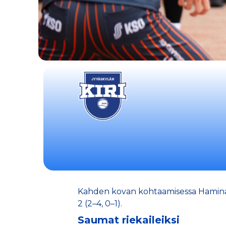
Kahden kovan kohtaamisessa Haminan Pa
2 (2–4, 0–1).
Saumat riekaileiksi