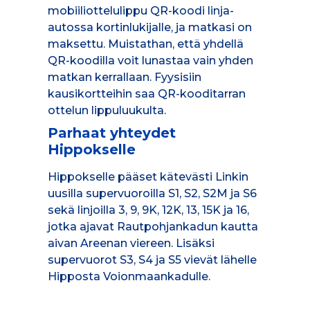
mobiiliottelulippu QR-koodi linja-
autossa kortinlukijalle, ja matkasi on
maksettu. Muistathan, että yhdellä
QR-koodilla voit lunastaa vain yhden
matkan kerrallaan. Fyysisiin
kausikortteihin saa QR-kooditarran
ottelun lippuluukulta.
Parhaat yhteydet
Hippokselle
Hippokselle pääset kätevästi Linkin
uusilla supervuoroilla S1, S2, S2M ja S6
sekä linjoilla 3, 9, 9K, 12K, 13, 15K ja 16,
jotka ajavat Rautpohjankadun kautta
aivan Areenan viereen. Lisäksi
supervuorot S3, S4 ja S5 vievät lähelle
Hipposta Voionmaankadulle.