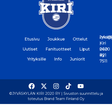
Jyväs
info@jk
Etusivu
Joukkue
Ottelut
Kiri
|
Uutiset
Fanituotteet
Liput
2020
040
Ry
821
Yrityksille
Info
Juniorit
7511
©JYVÄSKYLÄN KIRI 2020 RY |
Sivuston suunnittelu ja
toteutus Brand Team Finland Oy