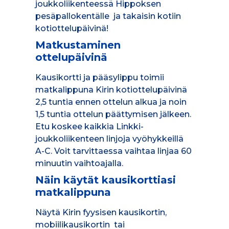
joukkoliikenteessä Hippoksen
pesäpallokentälle ja takaisin kotiin
kotiottelupäivinä!
Matkustaminen
ottelupäivinä
Kausikortti ja pääsylippu toimii
matkalippuna Kirin kotiottelupäivinä
2,5 tuntia ennen ottelun alkua ja noin
1,5 tuntia ottelun päättymisen jälkeen.
Etu koskee kaikkia Linkki-
joukkoliikenteen linjoja vyöhykkeillä
A-C. Voit tarvittaessa vaihtaa linjaa 60
minuutin vaihtoajalla.
Näin käytät kausikorttiasi
matkalippuna
Näytä Kirin fyysisen kausikortin,
mobiilikausikortin tai