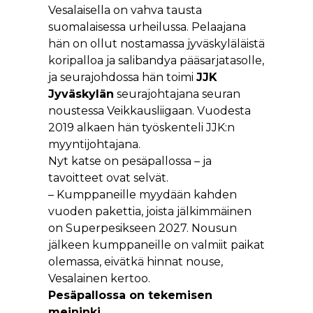
Vesalaisella on vahva tausta
suomalaisessa urheilussa. Pelaajana
hän on ollut nostamassa jyväskyläläistä
koripalloa ja salibandya pääsarjatasolle,
ja seurajohdossa hän toimi
JJK
Jyväskylän
seurajohtajana seuran
noustessa Veikkausliigaan. Vuodesta
2019 alkaen hän työskenteli JJK:n
myyntijohtajana.
Nyt katse on pesäpallossa – ja
tavoitteet ovat selvät.
– Kumppaneille myydään kahden
vuoden pakettia, joista jälkimmäinen
on Superpesikseen 2027. Nousun
jälkeen kumppaneille on valmiit paikat
olemassa, eivätkä hinnat nouse,
Vesalainen kertoo.
Pesäpallossa on tekemisen
meininki