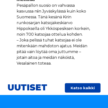
Pesäpallon suosio on vahvassa
kasvussa niin Jyväskylässä kuin koko
Suomessa. Tänä kesänä Kirin
runkosarjan katsojakeskiarvo
Hippoksella oli Ykköspesiksen korkein,
noin 700 katsojaa ottelua kohden.
– Joka pelissä tuhat katsojaa ei ole
mitenkään mahdoton ajatus. Meidän
pitää vain löytää oma juttumme –
jotain aitoa ja meidän näköistä,
Vesalainen toteaa.
UUTISET
Katso kaikki