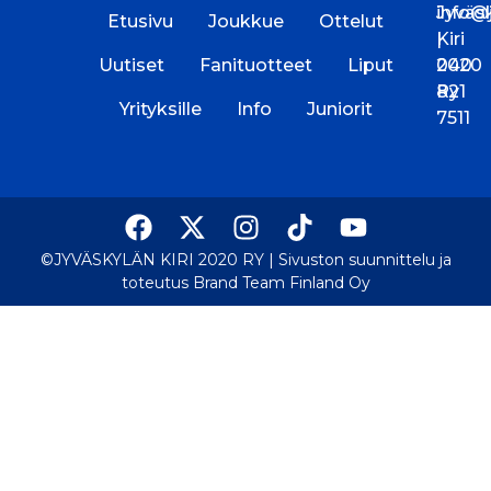
Jyväs
info@jk
Etusivu
Joukkue
Ottelut
Kiri
|
Uutiset
Fanituotteet
Liput
2020
040
Ry
821
Yrityksille
Info
Juniorit
7511
©JYVÄSKYLÄN KIRI 2020 RY |
Sivuston suunnittelu ja
toteutus Brand Team Finland Oy