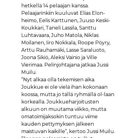
hetkellä 14 pelaajan kanssa.
Pelaajarinkiin kuuluvat Elias Elon-
heimo, Eelis Karttunen, Juuso Keski-
Koukkari, Taneli Lassila, Santtu
Luhtavaara, Juho Matola, Niklas
Moilanen, Iiro Nokkala, Roope Pöyry,
Arttu Rauhamäki, Lasse Saraluoto,
Joona Sikiö, Aleksi Vainio ja Ville
Vierimaa. Pelinjohtajana jatkaa Jussi
Muilu.
”Nyt alkaa olla tekemisen aika.
Joukkue ei ole vielä ihan kokonaan
koossa, mutta jo tällä ryhmällä ol-laan
korkealla. Joukkueharjoitusten
alkuun on muutama viikko, mutta
omatoimijaksokin tuntuu viime
kauden pettymyksen jälkeen
maistuvan kaikille”, kertoo Jussi Muilu.