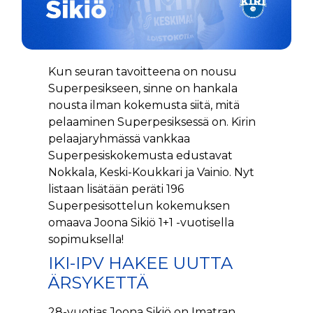
Kun seuran tavoitteena on nousu
Superpesikseen, sinne on hankala
nousta ilman kokemusta siitä, mitä
pelaaminen Superpesiksessä on. Kirin
pelaajaryhmässä vankkaa
Superpesiskokemusta edustavat
Nokkala, Keski-Koukkari ja Vainio. Nyt
listaan lisätään peräti 196
Superpesisottelun kokemuksen
omaava Joona Sikiö 1+1 -vuotisella
sopimuksella!
IKI-IPV HAKEE UUTTA
ÄRSYKETTÄ
28-vuotias Joona Sikiö on Imatran