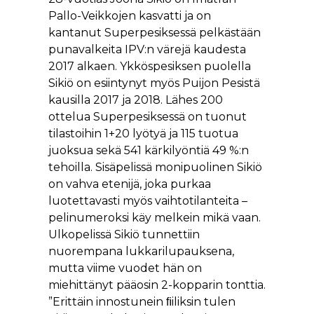
Pallo-Veikkojen kasvatti ja on
kantanut Superpesiksessä pelkästään
punavalkeita IPV:n värejä kaudesta
2017 alkaen. Ykköspesiksen puolella
Sikiö on esiintynyt myös Puijon Pesistä
kausilla 2017 ja 2018. Lähes 200
ottelua Superpesiksessä on tuonut
tilastoihin 1+20 lyötyä ja 115 tuotua
juoksua sekä 541 kärkilyöntiä 49 %:n
tehoilla. Sisäpelissä monipuolinen Sikiö
on vahva etenijä, joka purkaa
luotettavasti myös vaihtotilanteita –
pelinumeroksi käy melkein mikä vaan.
Ulkopelissä Sikiö tunnettiin
nuorempana lukkarilupauksena,
mutta viime vuodet hän on
miehittänyt pääosin 2-kopparin tonttia.
”Erittäin innostunein ﬁiliksin tulen