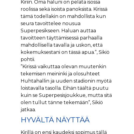
Kiriin. Oma haluni on pelata isossa
roolissa sekä isoista panoksista. Kirissä
tämä todellakin on mahdollista kun
seura tavoittelee nousua
Superpesikseen. Haluan auttaa
tavoitteen täyttämisessä parhaalla
mahdollisella tavalla ja uskon, että
kokemuksestani on tässä apua.”, Sikiö
pohtii.
”Kirissä vaikuttaa olevan muutenkin
tekemisen meininki ja olosuhteet
Huhtahallin ja uuden stadionin myötä
loistavalla tasolla. Eihän täältä puutu
kuin se Superpesisjoukkue, mutta sitä
olen tullut tänne tekemään”, Sikiö
jatkaa.
HYVÄLTÄ NÄYTTÄÄ
Kirillä on ensi kaudeksi sopimus tällä