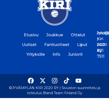
Jyväs
info@jk
Etusivu
Joukkue
Ottelut
Kiri
|
Uutiset
Fanituotteet
Liput
2020
040
Ry
821
Yrityksille
Info
Juniorit
7511
©JYVÄSKYLÄN KIRI 2020 RY |
Sivuston suunnittelu ja
toteutus Brand Team Finland Oy