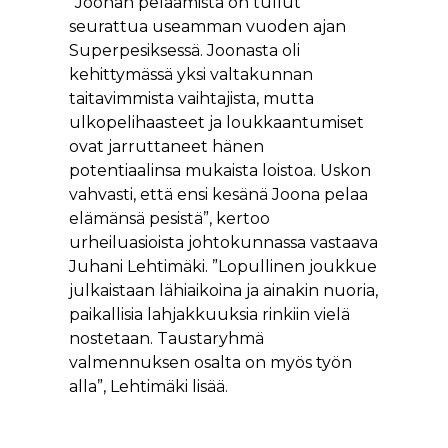
”Joonan pelaamista on tullut
seurattua useamman vuoden ajan
Superpesiksessä. Joonasta oli
kehittymässä yksi valtakunnan
taitavimmista vaihtajista, mutta
ulkopelihaasteet ja loukkaantumiset
ovat jarruttaneet hänen
potentiaalinsa mukaista loistoa. Uskon
vahvasti, että ensi kesänä Joona pelaa
elämänsä pesistä”, kertoo
urheiluasioista johtokunnassa vastaava
Juhani Lehtimäki. ”Lopullinen joukkue
julkaistaan lähiaikoina ja ainakin nuoria,
paikallisia lahjakkuuksia rinkiin vielä
nostetaan. Taustaryhmä
valmennuksen osalta on myös työn
alla”, Lehtimäki lisää.