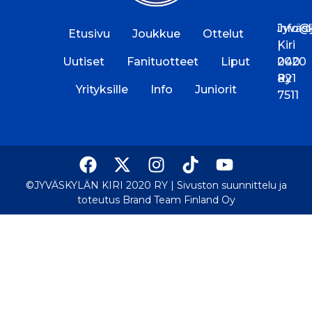
Jyväs
info@jk
Etusivu
Joukkue
Ottelut
Kiri
|
Uutiset
Fanituotteet
Liput
2020
040
Ry
821
Yrityksille
Info
Juniorit
7511
©JYVÄSKYLÄN KIRI 2020 RY |
Sivuston suunnittelu ja
toteutus Brand Team Finland Oy