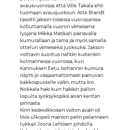
avausvuorossa, että Ville Takala ehti
tuomaan avausjuoksun. Atte Brandt
tasoitti jakson toisessa vuoroparissa
kotiuttamalla vuoron viimeisenä
lyöjänä Miikka Matikan painavalla
kumurallaan ja tämä jäi myös samalla
ottelun viimeiseksi juoksuksi. Jakson
voittavin suoritus nähtiin kuitenkin
kolmannessa vuorossa, kun
Kannuksen Eetu Isohannin kumura
näytti jo vääjäämättömästi painuvan
kakkospuolelle väliin, mutta Iiro
Nokkala haki kuin hakikin pallon
lopulta syöksykopiksi aivan kentän
pinnasta.
Kirin keskiviikkoisen voiton avain oli
tiivis ulkopeli mainion pelin pelanneen
lukkari Joona Lehtisen johdolla.