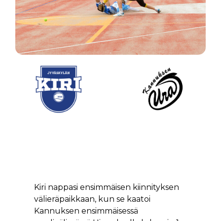
1 - 0
8-0, 1-1
13.8.2025 klo 14.30.00
Jyväskylän Kiri vs Kannuksen Ura
Hippoksen pesäpallostadion,
Jyväskylä
Kiri nappasi ensimmäisen kiinnityksen
välieräpaikkaan, kun se kaatoi
Kannuksen ensimmäisessä