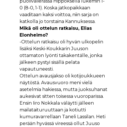
puolivälierässä Hippoksella lukemin 1-
0 (8-0, 1-1). Koska jatkopaikkaan
vaaditaan kaksi voittoa, niin sarja on
katkolla jo torstaina Kannuksessa.
Mikä oli ottelun ratkaisu, Elias
Elonheimo?
-Ottelun ratkaisu oli hyvän ulkopelin
lisäksi Keski-Koukkarin Juuson
ottamaton lyönti takakentälle, jonka
jälkeen pystyi sisällä pelata
vapautuneesti.
Ottelun avausjakso oli kotijoukkueen
näytöstä. Avausvuoro meni vielä
asetelmia hakiessa, mutta juoksuhanat
aukesivat sitten toisessa vuoroparissa.
Ensin Iiro Nokkala väläytti jälleen
mailataituruuttaan ja kotiutti
kumuravarrellaan Taneli Lassilan. Heti
perään hyvässä vireessä ollut Juuso