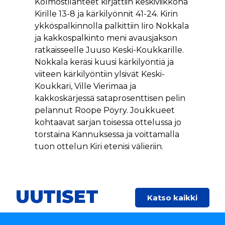
Kolmostilanteet kirjattiin keskiviikkona
Kirille 13-8 ja kärkilyönnit 41-24. Kirin
ykköspalkinnolla palkittiin Iiro Nokkala
ja kakkospalkinto meni avausjakson
ratkaisseelle Juuso Keski-Koukkarille.
Nokkala keräsi kuusi kärkilyöntiä ja
viiteen kärkilyöntiin ylsivät Keski-
Koukkari, Ville Vierimaa ja
kakkoskärjessä sataprosenttisen pelin
pelannut Roope Pöyry. Joukkueet
kohtaavat sarjan toisessa ottelussa jo
torstaina Kannuksessa ja voittamalla
tuon ottelun Kiri etenisi välieriin.
UUTISET
Katso kaikki