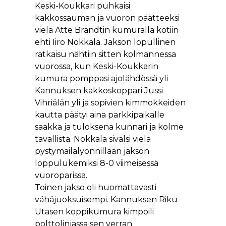
Keski-Koukkari puhkaisi
kakkossauman ja vuoron päätteeksi
vielä Atte Brandtin kumuralla kotiin
ehti Iiro Nokkala. Jakson lopullinen
ratkaisu nähtiin sitten kolmannessa
vuorossa, kun Keski-Koukkarin
kumura pomppasi ajolähdössä yli
Kannuksen kakkoskoppari Jussi
Vihriälän yli ja sopivien kimmokkeiden
kautta päätyi aina parkkipaikalle
saakka ja tuloksena kunnari ja kolme
tavallista. Nokkala sivalsi vielä
pystymailalyönnillään jakson
loppulukemiksi 8-0 viimeisessä
vuoroparissa.
Toinen jakso oli huomattavasti
vähäjuoksuisempi. Kannuksen Riku
Utasen koppikumura kimpoili
polttolinjassa sen verran