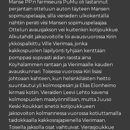
Manse PP:n farmiseura PuMu oli lastannut
perjantain otteluun auton täyteen Mansen
sopimuspelaajia, sillä vieraiden ulkokentällä
nähtiin peräti viisi Mansen sopimuspelaajaa.
Ottelun avausjakson vei kuitenkin kotijoukkue.
Alkutahdit jaksovoitolle löi avausvuorossa Kirin
ykköspalkittu Ville Vierimaa, jonka
kakkospuolen läpilyönti tyhjään kenttään
pomppasi sopivasti aidan raosta aina
Köyhälammen rantaan ja Vierimaalle kauden
avauskunnari. Toisessa vuorossa Kiri lisäsi
johtoaan kahteen, kun helsinkiläisten heitto
suuntautui yli kolmospesän ja Elias Elonheimo
kirmasi kotiin. Vieraiden Leevi Lehto kavensi
kolmospuolen maalyönnillään, mutta Juuso
Keski-Koukkari sinetöi kotijoukkueen
jaksovoiton kolmannessa vuorossa kotiuttamalla
taidokkaalla kakkosrajapienellä Vierimaan.
Toisella jaksolla osat vaihtuivat. Vierasjoukkue