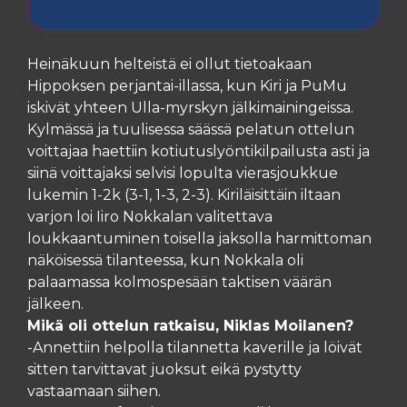
Heinäkuun helteistä ei ollut tietoakaan
Hippoksen perjantai-illassa, kun Kiri ja PuMu
iskivät yhteen Ulla-myrskyn jälkimainingeissa.
Kylmässä ja tuulisessa säässä pelatun ottelun
voittajaa haettiin kotiutuslyöntikilpailusta asti ja
siinä voittajaksi selvisi lopulta vierasjoukkue
lukemin 1-2k (3-1, 1-3, 2-3). Kiriläisittäin iltaan
varjon loi Iiro Nokkalan valitettava
loukkaantuminen toisella jaksolla harmittoman
näköisessä tilanteessa, kun Nokkala oli
palaamassa kolmospesään taktisen väärän
jälkeen.
Mikä oli ottelun ratkaisu, Niklas Moilanen?
-Annettiin helpolla tilannetta kaverille ja löivät
sitten tarvittavat juoksut eikä pystytty
vastaamaan siihen.