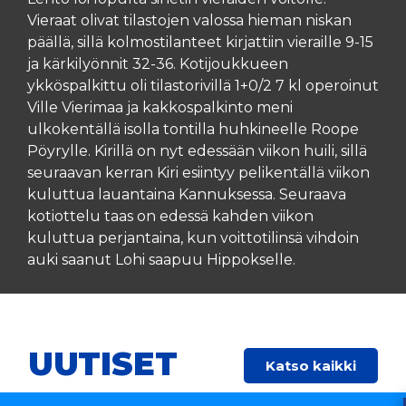
Vieraat olivat tilastojen valossa hieman niskan
päällä, sillä kolmostilanteet kirjattiin vieraille 9-15
ja kärkilyönnit 32-36. Kotijoukkueen
ykköspalkittu oli tilastorivillä 1+0/2 7 kl operoinut
Ville Vierimaa ja kakkospalkinto meni
ulkokentällä isolla tontilla huhkineelle Roope
Pöyrylle. Kirillä on nyt edessään viikon huili, sillä
seuraavan kerran Kiri esiintyy pelikentällä viikon
kuluttua lauantaina Kannuksessa. Seuraava
kotiottelu taas on edessä kahden viikon
kuluttua perjantaina, kun voittotilinsä vihdoin
auki saanut Lohi saapuu Hippokselle.
UUTISET
Katso kaikki