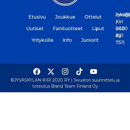
Jyväs
info@jk
Etusivu
Joukkue
Ottelut
Kiri
|
Uutiset
Fanituotteet
Liput
2020
040
Ry
821
Yrityksille
Info
Juniorit
7511
©JYVÄSKYLÄN KIRI 2020 RY |
Sivuston suunnittelu ja
toteutus Brand Team Finland Oy