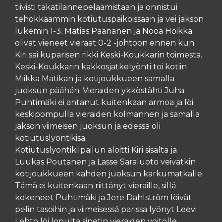
tiivisti takatilannepelaamistaan ja onnistui
tehokkaammin kotiutuspaikoissaan ja vei jakson
lukemin 1-3. Matias Paananen ja Nooa Hoikka
olivat vieneet vieraat 0-2 -johtoon ennen kun
Kiri sai kuparisen rikki Keski-Koukkarin toimesta.
Keski-Koukkarin kakkosjatkelyönti toi kotiin
Miikka Matikan ja kotijoukkueen samalla
juoksun päähän. Vieraiden ykköstähti Juha
Puhtimäki ei antanut kuitenkaan armoa ja löi
keskipompulla vieraiden kolmannen ja samalla
jakson viimeisen juoksun ja edessä oli
kotiutuslyöntikisa.
Kotiutuslyöntikilpailun aloitti Kiri sisältä ja
Luukas Poutanen ja Lasse Saraluoto veivätkin
kotijoukkueen kahden juoksun karkumatkalle.
Tämä ei kuitenkaan riittänyt vieraille, sillä
kokeneet Puhtimäki ja Jere Dahlström löivät
pelin tasoihin ja viimeisessä parissa lyönyt Leevi
Lehto löi lopulta sinetin vieraiden voitolle.