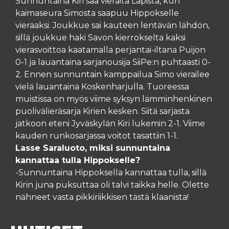
Sunnuntaina Kiri saa vieraita Lapista, kun
kaimaseura Simosta saapuu Hippokselle
vieraaksi. Joukkue sai kauteen lentävän lähdön,
sillä joukkue haki Savon kierrokselta kaksi
vierasvoittoa kaatamalla perjantai-iltana Puijon
0-1 ja lauantaina sarjanousija SiiPe:n puhtaasti 0-
2. Ennen sunnuntain kamppailua Simo vierailee
vielä lauantaina Koskenharjulla. Tuoreessa
muistissa on myös viime syksyn lämminhenkinen
puolivälieräsarja Kirien kesken. Siitä sarjasta
jatkoon eteni Jyväskylän Kiri lukemin 2-1. Viime
kauden runkosarjassa voitot tasattiin 1-1.
Lasse Saraluoto, miksi sunnuntaina
kannattaa tulla Hippokselle?
-Sunnuntaina Hippoksella kannattaa tulla, sillä
Kirin juna puksuttaa oli talvi taikka helle. Olette
nähneet vasta pikkiriikkisen tästä klaanista!