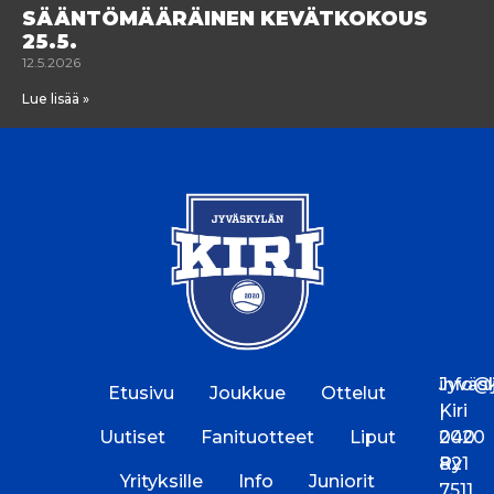
SÄÄNTÖMÄÄRÄINEN KEVÄTKOKOUS
25.5.
12.5.2026
Lue lisää »
Jyväs
info@jk
Etusivu
Joukkue
Ottelut
Kiri
|
Uutiset
Fanituotteet
Liput
2020
040
Ry
821
Yrityksille
Info
Juniorit
7511