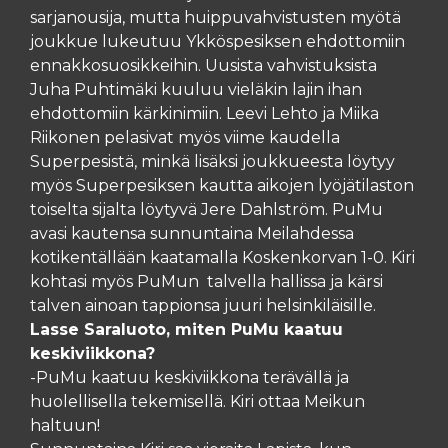
sarjanousija, mutta huippuvahvistusten myötä
joukkue lukeutuu Ykköspesiksen ehdottomiin
ennakkosuosikkeihin. Uusista vahvistuksista
Juha Puhtimäki kuuluu vieläkin lajin ihan
ehdottomiin kärkinimiin. Leevi Lehto ja Miika
Riikonen pelasivat myös viime kaudella
Superpesistä, minkä lisäksi joukkueesta löytyy
myös Superpesiksen kautta aikojen lyöjätilaston
toiselta sijalta löytyvä Jere Dahlström. PuMu
avasi kautensa sunnuntaina Meilahdessa
kotikentällään kaatamalla Koskenkorvan 1-0. Kiri
kohtasi myös PuMun talvella hallissa ja kärsi
talven ainoan tappionsa juuri helsinkiläisille.
Lasse Saraluoto, miten PuMu kaatuu
keskiviikkona?
-PuMu kaatuu keskiviikkona terävällä ja
huolellisella tekemisellä. Kiri ottaa Meikun
haltuun!