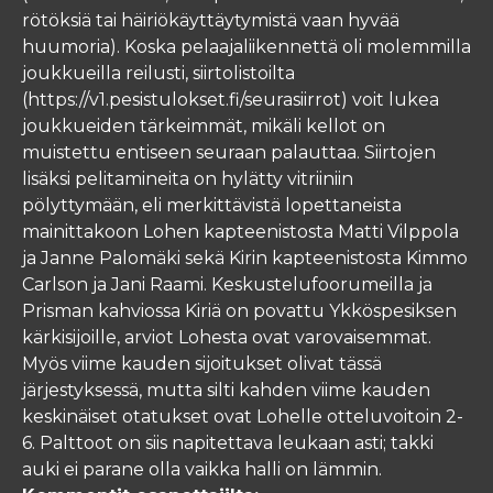
rötöksiä tai häiriökäyttäytymistä vaan hyvää
huumoria). Koska pelaajaliikennettä oli molemmilla
joukkueilla reilusti, siirtolistoilta
(https://v1.pesistulokset.fi/seurasiirrot) voit lukea
joukkueiden tärkeimmät, mikäli kellot on
muistettu entiseen seuraan palauttaa. Siirtojen
lisäksi pelitamineita on hylätty vitriiniin
pölyttymään, eli merkittävistä lopettaneista
mainittakoon Lohen kapteenistosta Matti Vilppola
ja Janne Palomäki sekä Kirin kapteenistosta Kimmo
Carlson ja Jani Raami. Keskustelufoorumeilla ja
Prisman kahviossa Kiriä on povattu Ykköspesiksen
kärkisijoille, arviot Lohesta ovat varovaisemmat.
Myös viime kauden sijoitukset olivat tässä
järjestyksessä, mutta silti kahden viime kauden
keskinäiset otatukset ovat Lohelle otteluvoitoin 2-
6. Palttoot on siis napitettava leukaan asti; takki
auki ei parane olla vaikka halli on lämmin.