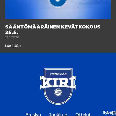
SÄÄNTÖMÄÄRÄINEN KEVÄTKOKOUS
25.5.
12.5.2026
Lue lisää »
Jyväs
info@jk
Etusivu
Joukkue
Ottelut