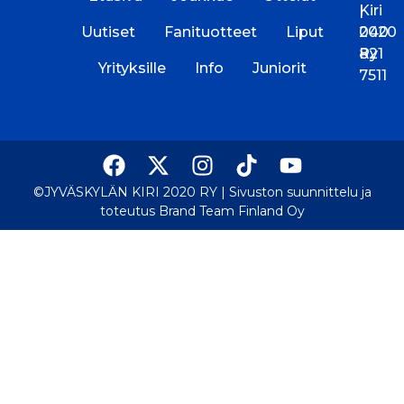
Kiri
|
Uutiset
Fanituotteet
Liput
2020
040
Ry
821
Yrityksille
Info
Juniorit
7511
©JYVÄSKYLÄN KIRI 2020 RY |
Sivuston suunnittelu ja
toteutus Brand Team Finland Oy