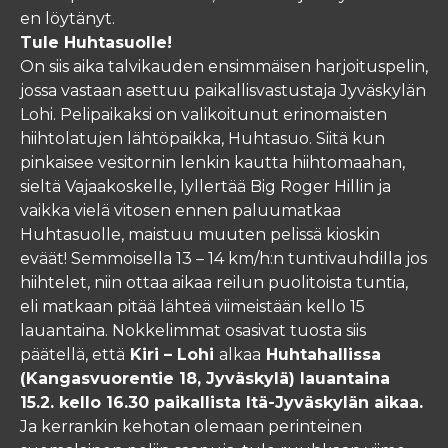
en löytänyt.
Tule Huhtasuolle!
On siis aika talvikauden ensimmäisen harjoituspelin,
jossa vastaan asettuu paikallisvastustaja Jyväskylän
Lohi. Pelipaikaksi on valikoitunut erinomaisten
hiihtolatujen lähtöpaikka, Huhtasuo. Siitä kun
pinkaisee vesitornin lenkin kautta hiihtomaahan,
sieltä Vajaakoskelle, lyllertää Big Roger Hillin ja
vaikka vielä vitosen ennen paluumatkaa
Huhtasuolle, maistuu muuten pelissä kioskin
eväät! Semmoisella 13 – 14 km/h:n tuntivauhdilla jos
hiihtelet, niin ottaa aikaa reilun puolitoista tuntia,
eli matkaan pitää lähteä viimeistään kello 15
lauantaina. Nokkelimmat osasivat tuosta siis
päätellä, että
Kiri – Lohi
alkaa
Huhtahallissa
(Kangasvuorentie 18, Jyväskylä) lauantaina
15.2. kello 16.30 paikallista Itä-Jyväskylän aikaa.
Ja kerrankin kehotan olemaan perinteinen