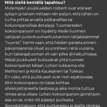
Mitä siellä kentällä tapahtuu?
Molempien joukkueiden rosterit ovat eläneet
syksyn ja talven mittaan niin paljon, että tähän on
turha yrittää arvailla pelitavallisia tai
kokoonpanollisia detaljeja. Tuomareiden
kokoonpanoon on löydetty Keski-Suomen
valtavan juniorituomarituotannon lahjakkaimmat
”nuoret”; harmi vaan, että heidän parasta ennen -
päivämääränsä olivat suunnilleen niinä vuosina,
kun takarajatuomari oli vain pilke silmäkulmassa.
Mikäli joukkueet kutsuisivat yhtä tuoreet
kokoonpanot kiilaan, Lohen lukkarina olisi
Mehtonen ja Kirillä Kaukiainen tai Tokkari.
En usko, että joukkueet ovat noin epätoivoisia.
Kirin kokoonpano on tässä kohtaa
allekirjoittaneella tiedossa ja aika monta tuttua
nimeä siinä vilisee. Lohen kokoonpanon jännittävin
asia on se, onko Vili päässyt putkasta
(korostettakoon, että putkareissu ei sisällä rikoksia,