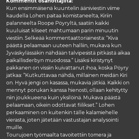
Kommentit osanottajilta:
Kun ensimmäisenä kuuntelin ääniviestin viime
kaudella Lohen paitaa komistaneelta, Kiriin
palanneelta Roope Pöyryltä, saatiin kaikki
kuuluisat kliseet mahtumaan parin minuutin
viestiin. Selkeää kommentaattoriainesta: ”Kiva
päästä pelaamaan uuteen halliin, mukava kun
Jyväskylässäkin nähdään talvipesistä pitkästä aikaa
paikallisderbyn muodossa.” Lisäksi kiristynyt
pakkanen on vissiin kuivattanut ihoa, koska Pöyry
jatkaa: ”Kutkuttavaa nähdä, millainen meidän Kiri
on. Hyvä jengi on kasassa, mukavia jätkiä. Kaikki on
mennyt porukan kanssa hienosti, ollaan kehitytty
niin joukkueena kuin yksilöinä. Mukava päästä
pelaamaan, oikein odottavat fiilikset.” Lohen
perkaaminen on kuitenkin tälle kalamiehelle
vierasta, joten jätetään vastustajan analysointi
muille.
Tourujoen työmaalta tavoitettiin tomera ja