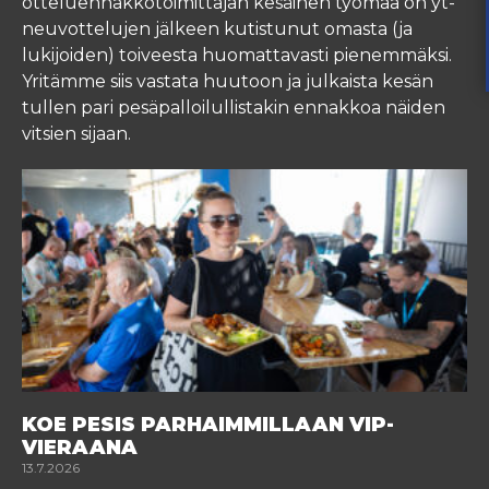
otteluennakkotoimittajan kesäinen työmaa on yt-
neuvottelujen jälkeen kutistunut omasta (ja
lukijoiden) toiveesta huomattavasti pienemmäksi.
Yritämme siis vastata huutoon ja julkaista kesän
tullen pari pesäpalloilullistakin ennakkoa näiden
vitsien sijaan.
KOE PESIS PARHAIMMILLAAN VIP-
VIERAANA
13.7.2026