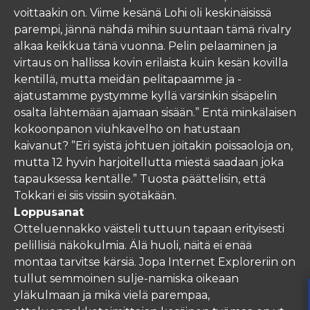
voittaakin on. Viime kesänä Lohi oli keskinäisissä
parempi, jännä nähdä mihin suuntaan tämä rivalry
alkaa keikkua tänä vuonna. Pelin pelaaminen ja
virtaus on hallissa kovin erilaista kuin kesän kovilla
kentillä, mutta meidän pelitapaamme ja -
ajatustamme pystymme kyllä varsinkin sisäpelin
osalta lähtemään ajamaan sisään.” Entä minkälaisen
kokoonpanon viuhkavelho on hatustaan
kaivanut? ”Eri syistä johtuen joitakin poissaoloja on,
mutta 12 hyvin harjoitellutta miestä saadaan joka
tapauksessa kentälle.” Tuosta päättelisin, että
Tokkari ei siis vissiin syötäkään.
Loppusanat
Otteluennakko väisteli tuttuun tapaan erityisesti
pelillisiä näkökulmia. Älä huoli, näitä ei enää
montaa tarvitse kärsiä. Jopa Internet Exploreriin on
tullut semmoinen sulje-namiska oikeaan
yläkulmaan ja mikä vielä parempaa,