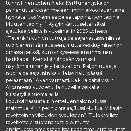
tunnollinen Lohen Aleksi Karttunen, joka on
painanut tarkkaan mieleen, mihin aikoo lauantaina
hyökätä: ”Jos Vierimaa pelaa tappina, lyön tapin ali.
Muuten tapin yli”. Kysyin Karttuselta lisäksi
ajatuksia pelistä ja vuosimallin 2025 Lohesta:
”Tietenkin kun on tuttuja pelaajia vastassa niin se
tuo pienen lisämausteen, mutta keskittyminen on
omassa pelissä, kun on kyseessä ensimmäinen
harkkapeli. ⁠Kentällä nähdään varmasti
näytönhaluinen ja yllättävä Lohi. Paljon uusia ja
nuoria pelaajia, niin kaikilla iso halu päästä
pelaamaan.” Aivan varmasti. Kaikilla paitsi vissiin
Alicantesta vuodetuilla nudeilla paikalle
kiristetyillä tuomareilla.
Lopuksi haastateltiin otteluennakon alussa
mainittua, Kirin pelinjohtajaa, Jussi Muilua. Millaisin
tavoittein talvikauden avaukseen? ”Tuloksellista
tavoitetta ei suoranaisesti ole, mutta
onnistuessamme sisäpelissä tiedämme, että saumat