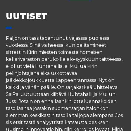
UUTISET
Paljon on taas tapahtunut vajaassa puolessa
vuodessa. Siinä vaiheessa, kun pelitamineet
siirrettiin Kirin miesten toimesta homeisen
kellarivaraston perukoille elo-syyskuun taitteessa,
ei ollut vielä Huhtahallia, ei Muilua Kirin
pelinjohtajana eikä uskottavaa
jääkiekkojoukkuetta Lappeenrannassa. Nyt on
kaikki ja vähän päälle. On sarjakärkeä uhitteleva
SaiPa, uutuuttaan kiiltävä Huhtahalli ja Muilun
Jussi. Jotain on ennallaankin; otteluennakoiden
taso laahaa jossakin suomensarjan itälohkon
alemman keskikastin tasolla tai jopa alempana. Jos
siis etsit tästä analyyttistä katsausta pesiksen
uusimpiin innovaatioihin, niin kerro jos löydät. Minä