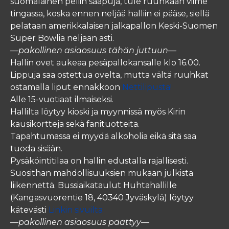
suomalainen peliin saapuja, tule ruuhkaan viime
tingassa, koska ennen neljää halliin ei pääse, siellä
pelataan amerikkalaisen jalkapallon Keski-Suomen
Super Bowlia neljään asti.
—pakollinen asiaosuus tähän juttuun—
Hallin ovet aukeaa pesäpallokansalle klo 16.00.
Lippuja saa ostettua ovelta, mutta vältä ruuhkat
ostamalla liput ennakkoon
Nettilipusta!
Alle 15-vuotiaat ilmaiseksi.
Hallilta löytyy kioski ja myynnissä myös Kirin
kausikortteja sekä fanituotteita.
Tapahtumassa ei myydä alkoholia eikä sitä saa
tuoda sisään.
Pysäköintitilaa on hallin edustalla rajallisesti.
Suosithan mahdollisuuksien mukaan julkista
liikennettä. Bussiaikataulut Huhtahallille
(Kangasvuorentie 18, 40340 Jyväskylä) löytyy
kätevästi
Linkin sivuilta
—pakollinen asiaosuus päättyy—