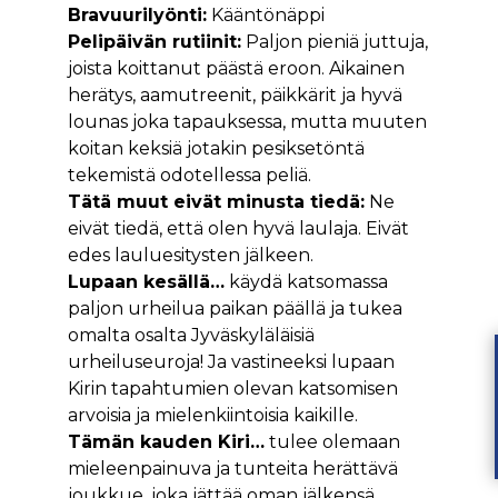
Bravuurilyönti:
Kääntönäppi
Pelipäivän rutiinit:
Paljon pieniä juttuja,
joista koittanut päästä eroon. Aikainen
herätys, aamutreenit, päikkärit ja hyvä
lounas joka tapauksessa, mutta muuten
koitan keksiä jotakin pesiksetöntä
tekemistä odotellessa peliä.
Tätä muut eivät minusta tiedä:
Ne
eivät tiedä, että olen hyvä laulaja. Eivät
edes lauluesitysten jälkeen.
Lupaan kesällä…
käydä katsomassa
paljon urheilua paikan päällä ja tukea
omalta osalta Jyväskyläläisiä
urheiluseuroja! Ja vastineeksi lupaan
Kirin tapahtumien olevan katsomisen
arvoisia ja mielenkiintoisia kaikille.
Tämän kauden Kiri…
tulee olemaan
mieleenpainuva ja tunteita herättävä
joukkue, joka jättää oman jälkensä.