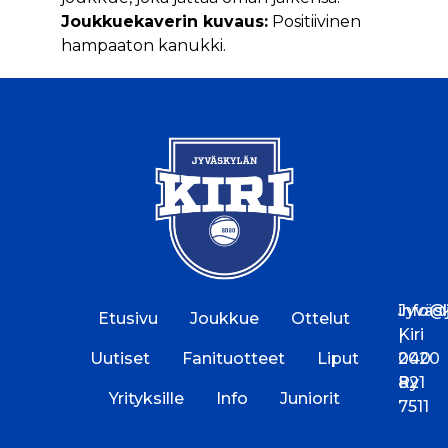
Joukkuekaverin kuvaus:
Positiivinen
hampaaton kanukki.
Jyväs
info@jk
Etusivu
Joukkue
Ottelut
Kiri
|
Uutiset
Fanituotteet
Liput
2020
040
Ry
821
Yrityksille
Info
Juniorit
7511