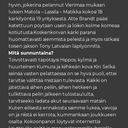
hyvin, jokerina pelannut Vierimaa mukaan
lukien Matola – Lassila – Matikka kokosi 18
kärkilyöntiä 19 yrityksestä. Atte Brandt pääsi
katettuun pöytään usein ja löikin kolme komeaa
kotiutusta.Koskenkorvan kärki paransi
huomattavasti aiemmista peleistä ja myös ratkaisi
toisen jakson Tony Latvalan läpilyönnillä.
Mitä sunnuntaina?
Toivottavasti täpötäysi Hippos, kylmä ja
huurteinen Kumura ja kiihkeän kova Kiri. Selkä
seinää vasten pelattaessa on se hyvä puoli, ettei
tarvitse välittää mistään tulevasta. Kaikki on
jätettävä siihen peliin, siihen hetkeen ja
tulkittava pelin jälkeen tulostaululta,
tarvitseeko ladata akut seuraavaan matsiin.
Kuten eilisestä ennakosta saimme lukea, vaivoja
on ja niistä ei kerrota, kummankaan joukkueen
osalta. Kokoonpanot löytyvät internettiä