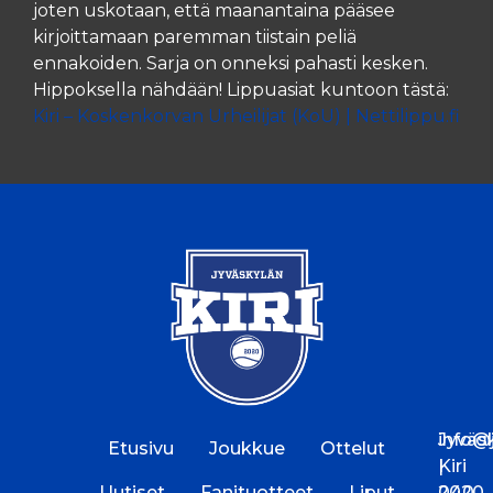
joten uskotaan, että maanantaina pääsee
kirjoittamaan paremman tiistain peliä
ennakoiden. Sarja on onneksi pahasti kesken.
Hippoksella nähdään! Lippuasiat kuntoon tästä:
Kiri – Koskenkorvan Urheilijat (KoU) | Nettilippu.fi
Jyväs
info@jk
Etusivu
Joukkue
Ottelut
Kiri
|
Uutiset
Fanituotteet
Liput
2020
040