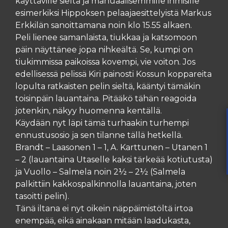
käyttäville sieltä ja manuaalisemmille ihmisille
esimerkiksi Hippoksen pelaajaesittelyistä Markus
Erkkilän sanoittamana noin klo 15.55 alkaen.
Peli lienee samanlaista, tiukkaa ja katsomoon
päin näyttänee jopa nihkeältä. Se, kumpi on
tiukimmissa paikoissa kovempi, vie voiton. Jos
edellisessä pelissä Kiri painosti Kossun koppareita
lopulta ratkaisten pelin sieltä, kääntyi tämäkin
toisinpäin lauantaina. Pitääkö tähän reagoida
jotenkin, näkyy huomenna kentällä.
Käydään nyt läpi tämä turhaakin turhempi
ennustusosio ja sen tilanne tällä hetkellä.
Brandt – Laasonen 1 – 1, A. Karttunen – Utanen 1
– 2 (lauantaina Utaselle kaksi tärkeää kotiutusta)
ja Vuollo – Salmela noin 2½ – 2½ (Salmela
palkittiin kakkospalkinnolla lauantaina, joten
tasoitti pelin).
Tänä iltana ei nyt oikein näppäimistöltä irtoa
enempää, eikä ainakaan mitään laadukasta,