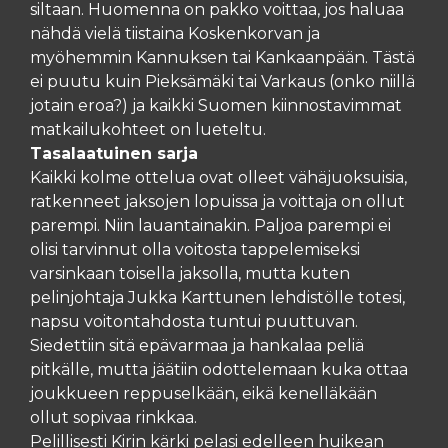
siltaan. Huomenna on pakko voittaa, jos haluaa
nähdä vielä tiistaina Koskenkorvan ja
myöhemmin Kannuksen tai Kankaanpään. Tästä
ei puutu kuin Pieksämäki tai Varkaus (onko niillä
jotain eroa?) ja kaikki Suomen kiinnostavimmat
matkailukohteet on lueteltu.
Tasalaatuinen sarja
Kaikki kolme ottelua ovat olleet vähäjuoksuisia,
ratkenneet jaksojen lopuissa ja voittaja on ollut
parempi. Niin lauantainakin. Paljoa parempi ei
olisi tarvinnut olla voitosta tappelemiseksi
varsinkaan toisella jaksolla, mutta kuten
pelinjohtaja Jukka Karttunen lehdistölle totesi,
napsu voitontahdosta tuntui puuttuvan.
Siedettiin sitä epävarmaa ja hankalaa peliä
pitkälle, mutta jäätiin odottelemaan kuka ottaa
joukkueen reppuselkään, eikä kenelläkään
ollut sopivaa rinkkaa.
Pelillisesti Kirin kärki pelasi edelleen huikean