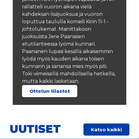
rallatteli vuoron aikana vielä
kahdeksan lisäjuoksua ja vuoron
loputtua taululla komeili Kirin 11-1 -
johtolukemat. Mainittakoon
juoksuista Jere Paanasen
etutilanteessa lyömä kunnari.
Paananen lupasi kesällä aikaisemmin
lyödä myös kauden aikana toisen
kunnarin ja sanansa mies myös piti.
Toki viimeisellä mahdollisella hetkellä,
mutta kaikki lasketaan.
Ottelun tilastot
UUTISET
Katso kaikki