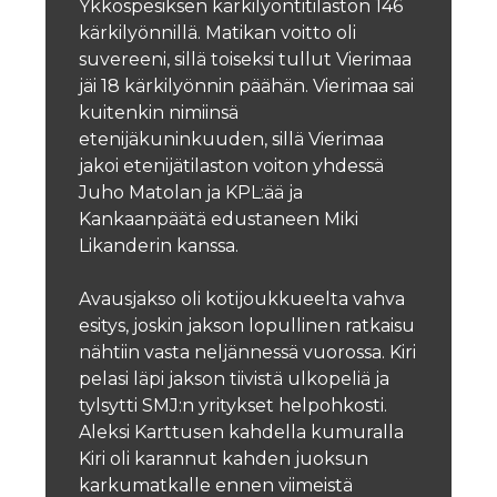
Ykköspesiksen kärkilyöntitilaston 146
kärkilyönnillä. Matikan voitto oli
suvereeni, sillä toiseksi tullut Vierimaa
jäi 18 kärkilyönnin päähän. Vierimaa sai
kuitenkin nimiinsä
etenijäkuninkuuden, sillä Vierimaa
jakoi etenijätilaston voiton yhdessä
Juho Matolan ja KPL:ää ja
Kankaanpäätä edustaneen Miki
Likanderin kanssa.
Avausjakso oli kotijoukkueelta vahva
esitys, joskin jakson lopullinen ratkaisu
nähtiin vasta neljännessä vuorossa. Kiri
pelasi läpi jakson tiivistä ulkopeliä ja
tylsytti SMJ:n yritykset helpohkosti.
Aleksi Karttusen kahdella kumuralla
Kiri oli karannut kahden juoksun
karkumatkalle ennen viimeistä