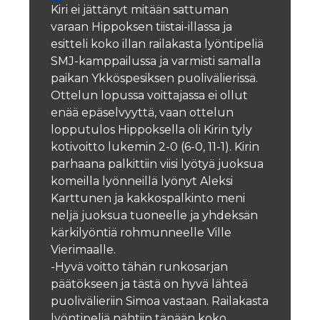
Kiri ei jättänyt mitään sattuman
varaan Hippoksen tiistai-illassa ja
esitteli koko illan railakasta lyöntipeliä
SMJ-kamppailussa ja varmisti samalla
paikan Ykköspesiksen puolivälierissä.
Ottelun lopussa voittajassa ei ollut
enää epäselvyyttä, vaan ottelun
lopputulos Hippoksella oli Kirin tyly
kotivoitto lukemin 2-0 (6-0, 11-1). Kirin
parhaana palkittiin viisi lyötyä juoksua
komeilla lyönneillä lyönyt Aleksi
Karttunen ja kakkospalkinto meni
neljä juoksua tuoneelle ja yhdeksän
kärkilyöntiä rohmunneelle Ville
Vierimaalle.
-Hyvä voitto tähän runkosarjan
päätökseen ja tästä on hyvä lähteä
puolivälieriin Simoa vastaan. Railakasta
lyöntipeliä nähtiin tänään koko