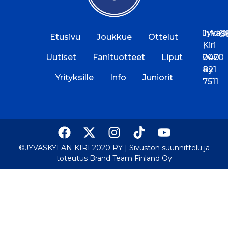
Jyväs
info@jk
Etusivu
Joukkue
Ottelut
Kiri
|
Uutiset
Fanituotteet
Liput
2020
040
Ry
821
Yrityksille
Info
Juniorit
7511
©JYVÄSKYLÄN KIRI 2020 RY |
Sivuston suunnittelu ja
toteutus Brand Team Finland Oy