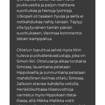
joukkueelta ja paljon mahtavia
suorituksia ja hienoja lyöntejä.
Ulkopeli oli tasaisen hyvää ja siellä ei
notkahduksia nähty tänään. Täytyy
olla tyytyväinen tämän päivän
suoritukseen, Vierimaa kommentoi
tiistain kamppailua.
Ottelun loputtua selvisi myös Kirin
tuleva puolivälierävastustaja, joka on
Simon Kiri. Ottelusarja alkaa torstaina
Simossa, lauantaina pelataan
Hippoksella ja sunnuntaina pelataan
mahdollinen kolmas ottelu Simossa.
Jatkoon etenee kahdella voitolla.
Henkilökohtaisia tilastovoittoja
varmistui myös Hippoksen tiistai-
illassa, sillä Miikka Matikka voitti