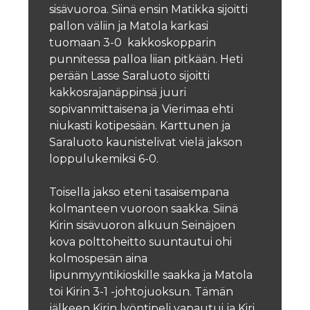
sisävuoroa. Siinä ensin Matikka sijoitti
pallon väliin ja Matola karkasi
tuomaan 3-0 kakkoskopparin
punnitessa palloa liian pitkään. Heti
perään Lasse Saraluoto sijoitti
kakkosrajanäppinsä juuri
sopivanmittaisena ja Vierimaa ehti
niukasti kotipesään. Karttunen ja
Saraluoto kaunistelivat vielä jakson
loppulukemiksi 6-0.
Toisella jakso eteni tasaisempana
kolmanteen vuoroon saakka. Siinä
Kirin sisävuoron alkuun Seinäjoen
kova polttoheitto suuntautui ohi
kolmospesän aina
lipunmyyntikioskille saakka ja Matola
toi Kirin 3-1 -johtojuoksun. Tämän
jälkeen Kirin lyöntipeli vapautui ja Kiri