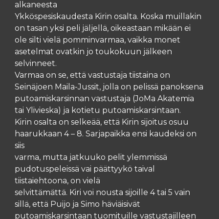
alkaneesta
Ykköspesiskaudesta Kirin osalta. Koska muillakin
on tasan yksi peli jäljellä, oikeastaan mikään ei
ole silti vielä pomminvarmaa, vaikka monet
asetelmat ovatkin jo toukokuun jälkeen
selvinneet.
Varmaa on se, että vastustaja tiistaina on
Seinäjoen Maila-Jussit, jolla on pelissä panoksena
putoamiskarsinnan vastustaja (JoMa Akatemia
tai Ylivieska) ja kotietu putoamiskarsintaan.
Kirin osalta on selkeää, että Kirin sijoitus osuu
haarukkaan 4 – 8. Sarjapaikka ensi kaudeksi on
siis
varma, mutta jatkuuko pelit ylemmissä
pudotuspeleissä vai päättyykö taival
tiistaiehtoona, on vielä
selvittämättä. Kiri voi nousta sijoille 4 tai 5 vain
sillä, että Puijo ja Simo häviäisivät
putoamiskarsintaan tuomituille vastustajilleen