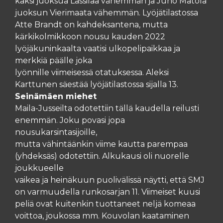
kaksi juoksua Lassilaa vähemmän ja Juho Matola
juoksun Vierimaata vähemmän. Lyöjätilastossa
Atte Brandt on kahdeksantena, mutta
kärkikolmikkoon nousu kauden 2022
lyöjäkuninkaalta vaatisi ulkopelipaikkaa ja
merkkiä päälle joka
lyönnille viimeisessä otatuksessa. Aleksi
Karttunen säestää lyöjätilastossa sijalla 13.
Seinämäen miehet
Maila-Jusseilta odotettiin tällä kaudella reilusti
enemmän. Joku povasi jopa
nousukarsintasijoille,
mutta vähintäänkin viime kautta parempaa
(yhdeksäs) odotettiin. Alkukausi oli nuorelle
joukkueelle
vaikea ja heinäkuun puolivälissä näytti, että SMJ
on varmuudella runkosarjan 11. Viimeiset kuusi
peliä ovat kuitenkin tuottaneet neljä komeaa
voittoa, joukossa mm. Kouvolan kaataminen