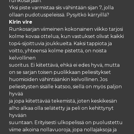
runkosarjaan.
Yksi piste varmistaa siis vähintään sijan 7, jolla
ollaan pudotuspeleissä. Pysyitkö kärryillä?
Kirin vire
Runkosarjan viimeinen kokonainen viikko tarjosi
kolme kovaa ottelua, kun vastukset olivat kaikki
top4-sijoittuvia joukkueita. Kaksi tappiota ja
voitto, yhteensä kolme pistettä, on noista
kelvollinen
suoritus. Ei kiitettävä, ehkä ei edes hyvä, mutta
on se sarjan toisen puolikkaan peliesitykset
huomioiden vähintäänkin kelvollinen. Jos
peliesitysten sisälle katsoo, siellä on myös paljon
hyvää
ja jopa kiitettävää tekemistä, joten keskikesän
alho alkaa olla selätetty ja peli on kehittynyt
hyvään
suuntaan. Erityisesti ulkopelissä on puolustettu
viime aikoina nollavuoroja, jopa nollajaksoja ja