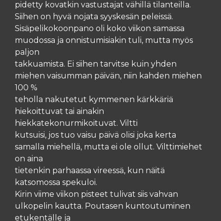
pidetty kovatkin vastustajat vähillä tilanteilla.
Siihen on hyvä nojata syyskesän peleissä.
Sisäpelikokoonpano oli koko viikon samassa
muodossa ja onnistumisiakin tuli, mutta myös
paljon
takkuamista. Ei siihen tarvitse kuin yhden
miehen vaisumman päivän, niin kahden miehen
100 %
teholla nakutetut kymmenen kärkkäriä
hiekoittuvat tai ainakin
hiekkatekonurmikoituvat. Viltti
kutsuisi, jos tuo vaisu päivä olisi joka kerta
samalla miehellä, mutta ei ole ollut. Vilttimiehet
on aina
tietenkin parhaassa vireessä, kun näitä
katsomossa spekuloi.
Kirin viime viikon pisteet tulivat siis vahvan
ulkopelin kautta. Poutasen kuntoutuminen
etukentälle ja