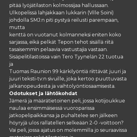
pitää lyöjätilaston kolmossijaa hallussaan.
Ulkopelissä lahjakkaan lukkarin (Ville Soini)
johdolla SMJ:n piti pystyä reilusti parempaan,
mutta
kenttä on vuotanut kolmanneksi eniten koko
sarjassa, eikä pelkät Tepon tehot sisällä riitä
tasaisemmin pelaavia vastustajia vastaan.
Sisäpelitilastoissa vain Tero Tyynelän 22 tuotua
ja
Tuomas Raunion 99 kärkilyöntiä riittävät juuri ja
juuri teksti-tv:n sivuille, joka kertoo puuttuvasta
jalkanopeudesta ja vaihtolyöntiosaamisesta.
Odotukset ja lähtökohdat
Jämerä ja määrätietoinen peli, jossa kotijoukkue
naulaa ensimmäisessä vuoroparissa
jatkopelipaikkansa ja puhaltelee sen jälkeen
höyryjä ulos rallatellen selkeään 2-0 -voittoon?
Vai peli, jossa ajatus on molemmilla jo seuraavissa