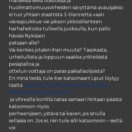
matseissa sekä tilastoissa ja
huolimattomuusvirheiden sävyttämä avausjakso
ei tuo yhtään staattista 3-tilannetta vaan
vierasjoukkue vie jakson ykköstilanteen
harhaheitosta tulleella juoksulla, kun pallo
häviää Nykäsen
patsaan alle?
Vai kenties jotakin ihan muuta? Tasokasta,
urheilullista ja loppuun saakka yritteliästä
pesäpalloa ja
ottelun voittaja on paras paikallaolijoista?
En minä tiedä, tule itse katsomaan! Liput löytyy
täältä
https://www.nettilippu.fi/fi/event/kiri-
seinajoen-maila-jussit-6-8
ja vihreällä kortilla taitaa samaan hintaan päästä
katsomoon myös
perheenjäsen, ystävä tai kaveri, jos sinulla
sellaisia on. Jos ei, niin tule silti katsomoon – sieltä
voi