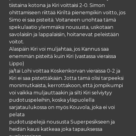
tiistaina kotona ja Kiri voittaisi 2-0. Simon
ohittamiseen riittää Kiriltä pienempikin voitto, jos
Simo ei saa pisteitä. Voitaneen unohtaa tämä
spekulaatio ylemmäksi noususta, uskotaan
savolaisiin ja lappalaisiin, hoitanevat peleistään
voitot.
Alaspäin Kiri voi muljahtaa, jos Kannus saa
enemmän pisteitä kuin Kiri (vastassa vieraissa
Lippo)
ja/tai Lohi voittaa Koskenkorvan vieraissa 0-2 ja
Kiri ei saa pistettäkään. Jotta tämä olisi tarpeeksi
monimutkaista, kerrottakoon, että jompikumpi
voi vaikka muljauttaakin ja silti Kiri selviytyy
pudotuspeleihin, koska yläpuolella
sarjataulukossa on myös Kouvola, joka ei voi
pelata
pudotuspelejä noususta Superpesikseen ja
heidän kausi katkeaa joka tapauksessa