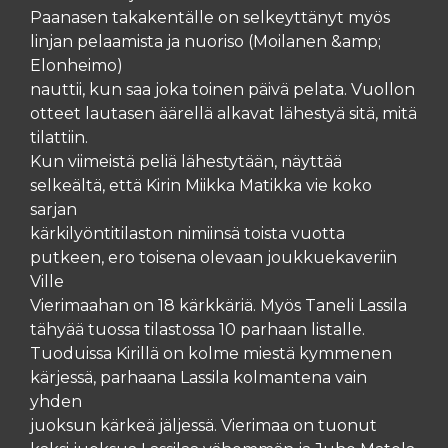
Paanasen takakentälle on selkeyttänyt myös
linjan pelaamista ja nuoriso (Moilanen &amp;
Elonheimo)
nauttii, kun saa joka toinen päivä pelata. Vuollon
otteet lautasen äärellä alkavat lähestyä sitä, mitä
tilattiin.
Kun viimeistä peliä lähestytään, näyttää
selkeältä, että Kirin Miikka Matikka vie koko
sarjan
kärkilyöntitilaston nimiinsä toista vuotta
putkeen, ero toisena olevaan joukkuekaveriin
Ville
Vierimaahan on 18 kärkkäriä. Myös Taneli Lassila
tähyää tuossa tilastossa 10 parhaan listalle.
Tuoduissa Kirillä on kolme miestä kymmenen
kärjessä, parhaana Lassila kolmantena vain
yhden
juoksun kärkeä jäljessä. Vierimaa on tuonut