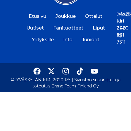
Jyväs
info@jk
Etusivu
Joukkue
Ottelut
Kiri
|
Uutiset
Fanituotteet
Liput
2020
040
Ry
821
Yrityksille
Info
Juniorit
7511
©JYVÄSKYLÄN KIRI 2020 RY |
Sivuston suunnittelu ja
toteutus Brand Team Finland Oy