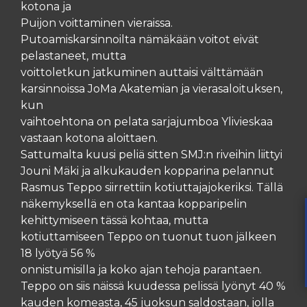
kotona ja
Puijon voittaminen vieraissa.
Putoamiskarsinnoilta nämäkään voitot eivät
pelastaneet, mutta
voittoletkun jatkuminen auttaisi välttämään
karsinnoissa JoMa Akatemian ja vierasaloituksen,
kun
vaihtoehtona on pelata sarjajumboa Ylivieskaa
vastaan kotona aloittaen.
Sattumalta kuusi peliä sitten SMJ:n riveihin liittyi
Jouni Mäki ja alkukauden kopparina pelannut
Rasmus Teppo siirrettiin kotiuttajajokeriksi. Tällä
näkemyksellä en ota kantaa kopparipelin
kehittymiseen tässä kohtaa, mutta
kotiuttamiseen Teppo on tuonut tuon jälkeen
18 lyötyä 56 %
onnistumisilla ja koko ajan tehoja parantaen.
Teppo on siis näissä kuudessa pelissä lyönyt 40 %
kauden komeasta, 45 juoksun saldostaan, jolla