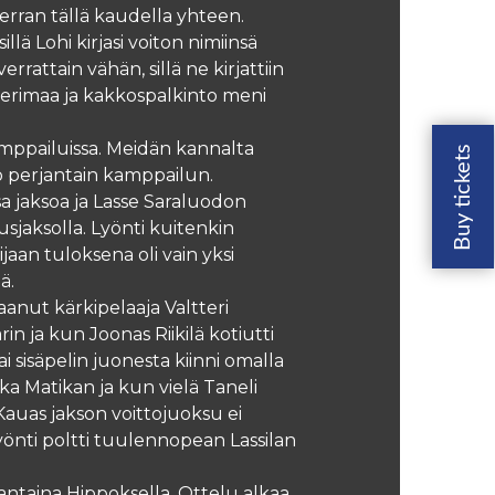
kerran tällä kaudella yhteen.
ä Lohi kirjasi voiton nimiinsä
rrattain vähän, sillä ne kirjattiin
 Vierimaa ja kakkospalkinto meni
kamppailuissa. Meidän kannalta
o perjantain kamppailun.
sa jaksoa ja Lasse Saraluodon
sjaksolla. Lyönti kuitenkin
jaan tuloksena oli vain yksi
ä.
aanut kärkipelaaja Valtteri
 ja kun Joonas Riikilä kotiutti
i sisäpelin juonesta kiinni omalla
kka Matikan ja kun vielä Taneli
 Kauas jakson voittojuoksu ei
lyönti poltti tuulennopean Lassilan
antaina Hippoksella. Ottelu alkaa