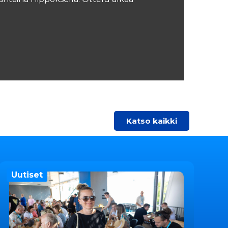
Katso kaikki
Uutiset