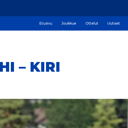
Etusivu
Joukkue
Ottelut
Uutiset
I – KIRI