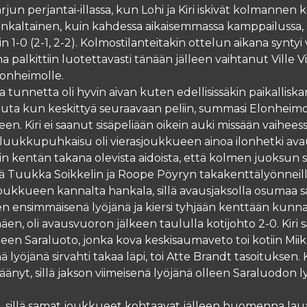
jun perjantai-illassa, kun Lohi ja Kiri iskivät kolmannen 
altainen, kuin kahdessa aikaisemmassa kamppailussa, sill
-0 (2-1, 2-2). Kolmostilanteitakin ottelun aikana syntyi ve
a palkittiin luotettavasti tänään jälleen vaihtanut Ville
lonheimolle.
ja tunnetta oli hyvin aivan kuten edellisissäkin paikallis
i auta kun keskittyä seuraavaan peliin, summasi Elonheim
en. Kiri ei saanut sisäpeliään oikein auki missään vaihees
luukkupuhkaisu oli vierasjoukkueen ainoa ilonhetki avau
n kentän takana olevista aidoista, että kolmen juoksun si
nsä Tuukka Soikkelin ja Roope Pöyryn takakenttälyönneill
joukkueen kannalta hankala, sillä avausjaksolla osumaa s
ensimmäisenä lyöjänä ja kiersi tyhjään kenttään kunnarin
en, oli avausvuoron jälkeen taululla kotijohto 2-0. Kiri sa
 jälleen Saraluoto, jonka kova keskisaumaveto toi kotiin Mii
ä lyöjänä sirvahti takaa läpi, toi Atte Brandt tasoituksen.
jäänyt, sillä jakson viimeisenä lyöjänä olleen Saraluodon 
aa, sillä samat joukkueet kohtaavat jälleen huomenna lau