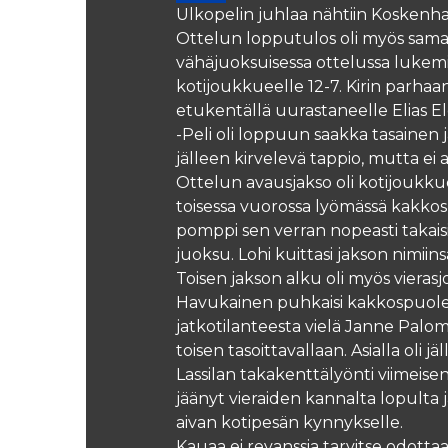
Ulkopelin juhlaa nähtiin Koskenhar
Ottelun lopputulos oli myös samank
vähäjuoksuisessa ottelussa lukemin 1
kotijoukkueelle 12-7. Kirin parhaan
etukentällä uurastaneelle Elias E
-Peli oli loppuun saakka tasainen 
jälleen kirvelevä tappio, mutta e
Ottelun avausjakso oli kotijoukkue
toisessa vuorossa lyömässä kakkos
pomppi sen verran nopeasti takaisi
juoksu. Lohi kuittasi jakson nimii
Toisen jakson alku oli myös vieras
Havukainen puhkaisi kakkospuolen 
jatkotilanteesta vielä Janne Palomä
toisen tasoittavallaan. Asialla oli
Lassilan takakenttälyönti viimeisen
jäänyt vieraiden kannalta lopulta 
aivan kotipesän kynnykselle.
Kauaa ei revanssia tarvitse odott