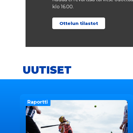
klo 16.00.
Ottelun tilastot
UUTISET
Raportti