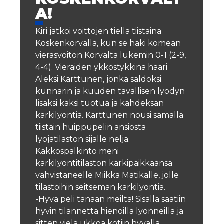
A!
Kiri jatkoi voittojen tiellä tiistaina
Koskenkorvalla, kun se haki komean
vierasvoiton Korvalta lukemin 0-1 (2-9,
4-4). Vieraiden ykköstykkinä hääri
Aleksi Karttunen, jonka saldoksi
kunnarin ja kuuden tavallisen lyödyn
lisäksi kaksi tuotua ja kahdeksan
kärkilyöntiä. Karttunen nousi samalla
tiistain huippupelin ansiosta
lyöjätilaston sijalle neljä.
Kakkospalkinto meni
kärkilyöntitilaston kärkipaikkaansa
vahvistaneelle Miikka Matikalle, jolle
tilastoihin seitsemän kärkilyöntiä.
-Hyvä peli tänään meiltä! Sisällä saatiin
hyvin tilannetta hienoilla lyönneillä ja
sitten vielä ukkoa kotiin hyvällä