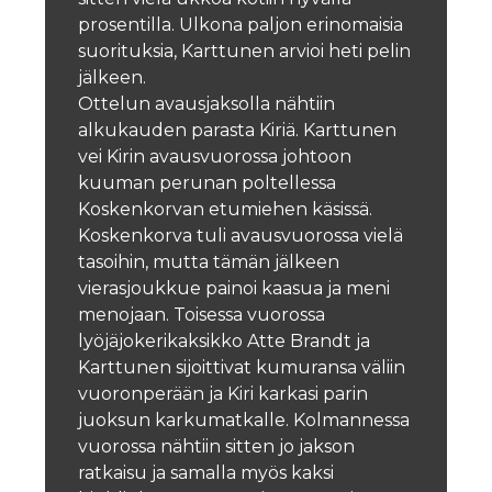
prosentilla. Ulkona paljon erinomaisia
suorituksia, Karttunen arvioi heti pelin
jälkeen.
Ottelun avausjaksolla nähtiin
alkukauden parasta Kiriä. Karttunen
vei Kirin avausvuorossa johtoon
kuuman perunan poltellessa
Koskenkorvan etumiehen käsissä.
Koskenkorva tuli avausvuorossa vielä
tasoihin, mutta tämän jälkeen
vierasjoukkue painoi kaasua ja meni
menojaan. Toisessa vuorossa
lyöjäjokerikaksikko Atte Brandt ja
Karttunen sijoittivat kumuransa väliin
vuoronperään ja Kiri karkasi parin
juoksun karkumatkalle. Kolmannessa
vuorossa nähtiin sitten jo jakson
ratkaisu ja samalla myös kaksi