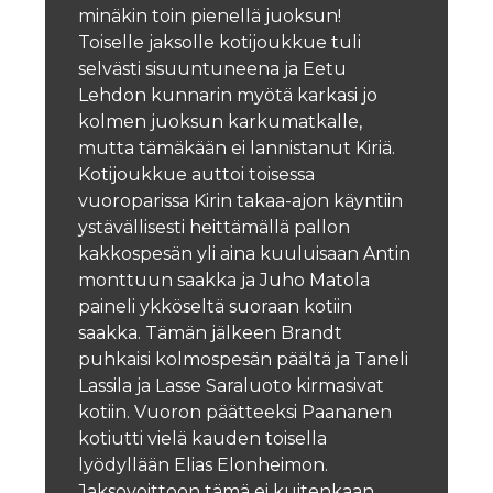
minäkin toin pienellä juoksun!
Toiselle jaksolle kotijoukkue tuli
selvästi sisuuntuneena ja Eetu
Lehdon kunnarin myötä karkasi jo
kolmen juoksun karkumatkalle,
mutta tämäkään ei lannistanut Kiriä.
Kotijoukkue auttoi toisessa
vuoroparissa Kirin takaa-ajon käyntiin
ystävällisesti heittämällä pallon
kakkospesän yli aina kuuluisaan Antin
monttuun saakka ja Juho Matola
paineli ykköseltä suoraan kotiin
saakka. Tämän jälkeen Brandt
puhkaisi kolmospesän päältä ja Taneli
Lassila ja Lasse Saraluoto kirmasivat
kotiin. Vuoron päätteeksi Paananen
kotiutti vielä kauden toisella
lyödyllään Elias Elonheimon.
Jaksovoittoon tämä ei kuitenkaan