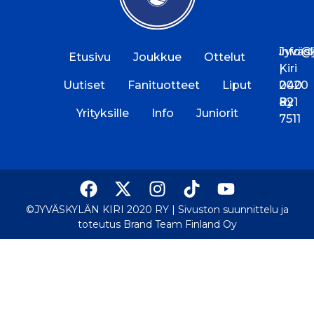
Jyväs
info@jk
Etusivu
Joukkue
Ottelut
Kiri
|
Uutiset
Fanituotteet
Liput
2020
040
Ry
821
Yrityksille
Info
Juniorit
7511
©JYVÄSKYLÄN KIRI 2020 RY |
Sivuston suunnittelu ja
toteutus Brand Team Finland Oy