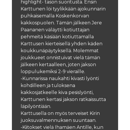
highlight- tason suoritusta. Ensin
Karttunen löi tyylikkään ajokunnarin
puhkaisemalla Koskenkorvan
kakkospuolen. Tämän jälkeen Jere
Paananen väläytti kotiuttajan
pehmeitä käsiään kotiuttamalla
Karttusen kierteisellä yhden käden
koukkunäpäytyksellä. Molemmat
joukkueet onnistuivat vielä tämän
jälkeen kertaalleen, joten jakson
loppulukemiksi 2-9 vieraille.
-Kunnarissa naukahti kivasti lyönti
kohdilleen ja tuloksena
kakkosjatkeelle kiva pesislyönti,
Karttunen kertasi jakson ratkaissutta
läpilyöntiään.
Karttusella on myös terveiset Kirin
juoksuvalmennuksen suuntaan.
-Kiitokset vielä Ihamäen Antille, kun