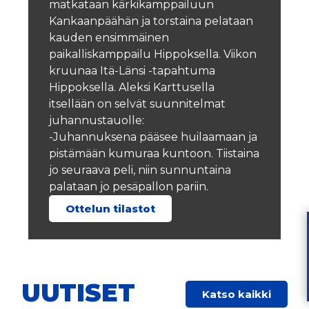
matkataan kärkikamppailuun
Kankaanpäähän ja torstaina pelataan
kauden ensimmäinen
paikalliskamppailu Hippoksella. Viikon
kruunaa Itä-Länsi -tapahtuma
Hippoksella. Aleksi Karttusella
itsellään on selvät suunnitelmat
juhannustauolle:
-Juhannuksena pääsee huilaamaan ja
pistämään kumuraa kuntoon. Tiistaina
jo seuraava peli, niin sunnuntaina
palataan jo pesäpallon pariin.
Ottelun tilastot
UUTISET
Katso kaikki