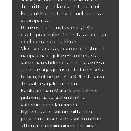
ihan riittänyt, sillä Riku Utanen toi
kotijoukkueen tasoihin neljännessä
vuoroparissa.
Runkosarja on nyt edennyt Kirin
osalta puoliväliin. Kiri on tässä kohtaa
edelleen ainoa joukkue
Ykköspesiksessä, joka on onnistunut
nappaamaan jokaisesta ottelusta
vähintään yhden pisteen. Tasaisessa
sarjassa sarjasijoitus on tällä hetkellä
toinen, kolme pistettä KPL:n takana.
Toisaalta sarjakolmonen
Kankaanpään Maila vaanii kolmen
pisteen päässä kaksi ottelua
vähemmän pelanneena.
Nyt edessä on viikon mittainen
juhannustauko ja ensi viikko onkin
sitten mielenkiintoinen. Tiistaina