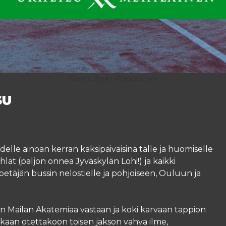
Kuva: Jyrki Röppänen
SU
lle ainoan kerran kaksipäiväisinä tälle ja huomiselle
hlat (paljon onnea Jyväskylän Lohi!) ja kaikki
spetäjän bussin nelostielle ja pohjoiseen, Ouluun ja
uun Mailan Akatemiaa vastaan ja koki karvaan tappion
 mukaan otettakoon toisen jakson vahva ilme,