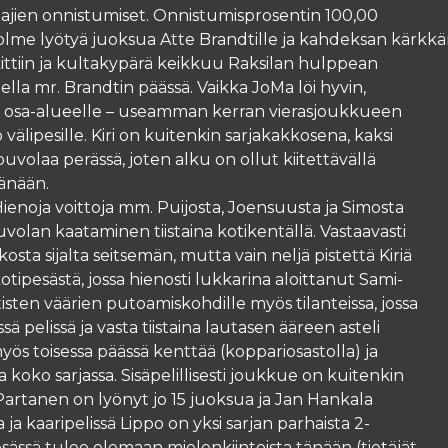
laajien onnistumiset. Onnistumisprosentin 100,00
kolme lyötyä juoksua Atte Brandtille ja kahdeksan kärkkä
lkittiin ja kultakypärä keikkuu Raksilan hulppean
lla mr. Brandtin päässä. Vaikka JoMa löi hyvin,
oka osa-alueelle – useamman kerran vierasjoukkueen
o välipesille. Kiri on kuitenkin sarjakakkosena, kaksi
ouvolaa perässä, joten alku on ollut kiitettävällä
tänään.
ienoja voittoja mm. Puijosta, Joensuusta ja Simosta
volan kaataminen tiistaina kotikentällä. Vastaavasti
kosta sijalta seitsemän, mutta vain neljä pistettä Kiriä
ipesästä, jossa hienosti lukkarina aloittanut Sami-
isten väärien putoamiskohdille myös tilanteissa, jossa
sä pelissä ja vasta tiistaina lautasen ääreen asteli
s toisessa päässä kenttää (koppariosastolla) ja
 koko sarjassa. Sisäpelillisesti joukkue on kuitenkin
artanen on lyönyt jo 15 juoksua ja Jan Hankala
 ja kaaripelissä Lippo on yksi sarjan parhaista 2-
sässä tulee olemaan mielenkiintoista tänään (tietäjät