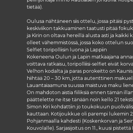
tietää).
Oulusa nähtäneen siis ottelu, jossa pitäisi pyst
keskiviikon takkuaminen taatusti pitää foku
ja Kirin on oltava hereillä alusta asti ja kaikk
olleet vähemmistössä, jossa koko ottelun suori
Selfiet toripolliisin luona ja Lappiin
Kokeneena Oulun ja Lapin matkaajana annan 
voittava ratkaisu, toripolliiisi-selfiet eivät 
Velhon kodalta ja paras porokeitto on Kaunis
hiihtää 20 – 30 km, jotta autenttinen maku
Lauantaiaamuna suussa maistuva maku lienee ku
On mahdoton aistia fiiliksiä ennen tämän ill
päättelette ne itse tänään noin kello 21 teksti
Simon Kiri kohdattiin jo toukokuun puoliväliss
kauttaan. Kotijoukkue oli parempi lukemin 2
Pohjanmaalla kahdesti (Koskenkorvan ja Seinä
Kouvolalle). Sarjasijoitus on 11., kuusi pistet