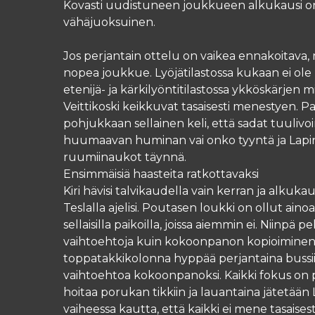
Kovasti uudistuneen joukkueen alkukausi on sii
vähäjuoksuinen.
Jos perjantain ottelu on vaikea ennakoitava, 
nopea joukkue. Lyöjätilastossa kukaan ei ole p
etenijä- ja kärkilyöntitilastossa ykköskärjen 
Veittikoski keikkuvat tasaisesti menestyen. P
pohjukkaan sellainen keli, että sadat tuulivoi
huumaavan huminan vai onko tyyntä ja Lapin i
ruumiinaukot täynnä.
Ensimmäisiä haasteita ratkottavaksi
Kiri hävisi talvikaudella vain kerran ja alkuka
Teslalla ajelisi. Poutasen loukki on ollut ain
sellaisilla paikoilla, joissa aiemmin ei. Niin
vaihtoehtoja kuin kokoonpanon kopioiminen ed
toppatakkikolonna hyppää perjantaina bussiin.
vaihtoehtoa kokoonpanoksi. Kaikki fokus on pe
hoitaa porukan tikkiin ja lauantaina jätetään L
vaiheessa kautta, että kaikki ei mene tasaise