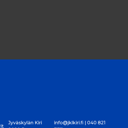
Jyväskylän Kiri
info@jklkiri.fi |
040 821
it