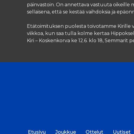
päinvastoin. On annettava vastuuta oikeille m
sellaisena, että se kestää vaihdoksia ja epäonn
Etätoimituksen puolesta toivotamme Kirille v
viikkoa, kun saa tulla kolme kertaa Hippoks
Kiri – Koskenkorva ke 12.6. klo 18, Semmarit pe 14
Etusivu
Joukkue
Ottelut
Uutiset