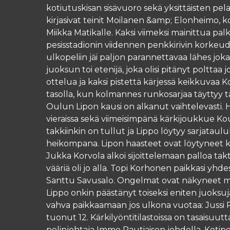
kotiutuskisan sisävuoro sekä yksittäisten pe
kirjasivat teinit Moilanen &amp; Elonheimo, 
Miikka Matikalle. Kaksi viimeksi mainittua pa
pesisstadionin viidennen penkkirivin korkeude
ulkopeliin jäi paljon parannettavaa lähes j
juoksun toi etenijä, joka olisi pitänyt polttaa j
ottelua ja kaksi pistettä kärjessä keikkuvaa K
tasolla, kun kolmannes runkosarjaa täyttyy 
Oulun Lipon kausi on alkanut vaihtelevasti. H
vieraissa sekä viimeisimpänä kärkijoukkue Kou
takkiinkin on tullut ja Lippo löytyy sarjataulu
heikompana. Lipon haasteet ovat löytyneet kot
Jukka Korvola alkoi sijoittelemaan palloa takt
vääriä oli jo alla. Topi Korhonen paikkasi yhdes
Santtu Savusalo. Ongelmat ovat näkyneet myö
Lippo onkin päästänyt toiseksi eniten juoksuja
vahva paikkaamaan jos ulkona vuotaa: Jussi P
tuonut 12. Kärkilyöntitilastoissa on tasaisuutta
pelinjohtaja Immo Rautiaisen johdolla. Kotipe