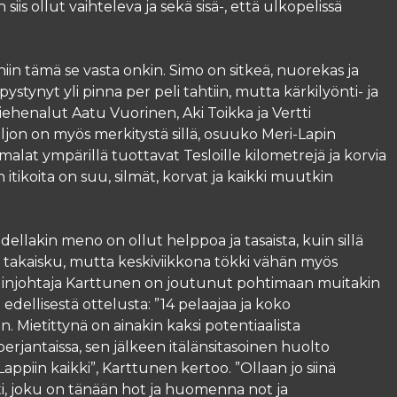
s ollut vaihteleva ja sekä sisä-, että ulkopelissä
niin tämä se vasta onkin. Simo on sitkeä, nuorekas ja
ystynyt yli pinna per peli tahtiin, mutta kärkilyönti- ja
miehenalut Aatu Vuorinen, Aki Toikka ja Vertti
aljon on myös merkitystä sillä, osuuko Meri-Lapin
malat ympärillä tuottavat Tesloille kilometrejä ja korvia
tikoita on suu, silmät, korvat ja kaikki muutkin
udellakin meno on ollut helppoa ja tasaista, kuin sillä
oa takaisku, mutta keskiviikkona tökki vähän myös
pä pelinjohtaja Karttunen on joutunut pohtimaan muitakin
ellisestä ottelusta: ”14 pelaajaa ja koko
 Mietittynä on ainakin kaksi potentiaalista
rjantaissa, sen jälkeen itälänsitasoinen huolto
appiin kaikki”, Karttunen kertoo. ”Ollaan jo siinä
sti, joku on tänään hot ja huomenna not ja