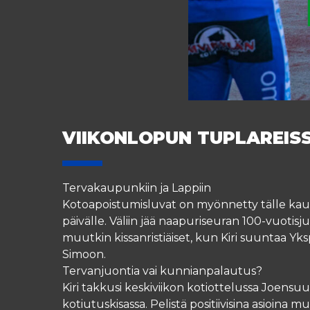
VIIKONLOPUN TUPLAREIS
Tervakaupunkiin ja Lappiin
Kotoapoistumisluvat on myönnetty tälle kaude
päivälle. Väliin jää naapuriseuran 100-vuotisju
muutkin kissanristiäiset, kun Kiri suuntaa Yk
Simoon.
Tervanjuontia vai kunnianpalautus?
Kiri takkusi keskiviikon kotiottelussa Joens
kotiutuskisassa. Pelistä positiivisina asioina