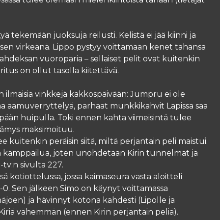
yä tekemään juoksuja reilusti. Kelistä ei jää kiinni ja
ksen virkeänä. Lippo pystyy voittamaan kenet tahansa
i kahdeksan vuoroparia – sellaiset pelit ovat kuitenkin
tus on ollut tasolla kiitettävä.
ilmaisia vinkkejä kakkospäivään: Jumpru ei ole
korvaa aamuverryttelyä, parhaat munkkikahvit Lapissa saa
pään huipulla. Toki ennen kahta viimeisintä tulee
elämys maksimoituu.
itenkin peräisin siitä, miltä perjantain peli maistui.
an kamppailua, joten unohdetaan Kirin tunnelmat ja
-tv:n sivulta 227.
ä kotiottelussa, jossa kaimaseura vasta aloitteli
-0. Sen jälkeen Simo on käynyt voittamassa
joen) ja hävinnyt kotona kahdesti (Lipolle ja
tä Kiriä vähemmän (ennen Kirin perjantain peliä).