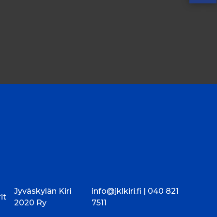
Jyväskylän Kiri
info@jklkiri.fi |
040 821
it
2020 Ry
7511