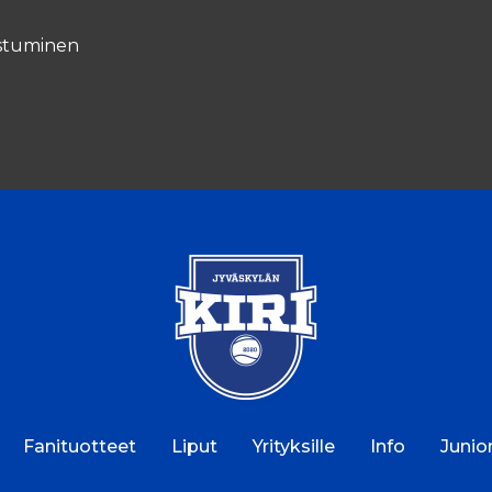
ustuminen
Fanituotteet
Liput
Yrityksille
Info
Junior