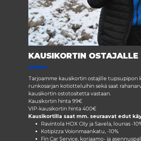
KAUSIKORTIN OSTAJALLE 
Tarjoamme kausikortin ostajille tupsupipon k
runkosarjan kotiotteluihin sekä saat raha
kausikortin ostotositetta vastaan.
Kausikortin hinta 99€
VIP-kausikortin hinta 400€
Kausikortilla saat mm. seuraavat edut käy
Ravintola HOX City ja Savela, lounas -1
Kotipizza Voionmaankatu, -10%
Fin Car Service, korjaamo- ja asennuspa