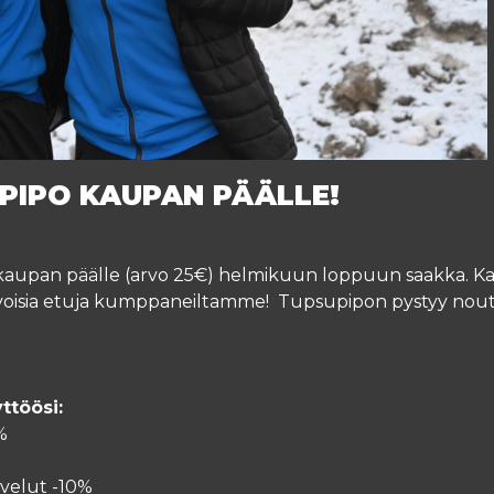
PIPO KAUPAN PÄÄLLE!
aupan päälle (arvo 25€) helmikuun loppuun saakka. Kausa
narvoisia etuja kumppaneiltamme! Tupsupipon pystyy no
ttöösi:
0%
lvelut -10%