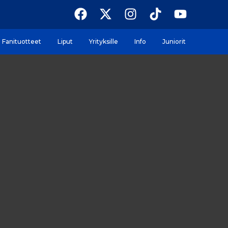
Fanituotteet
Liput
Yrityksille
Info
Juniorit