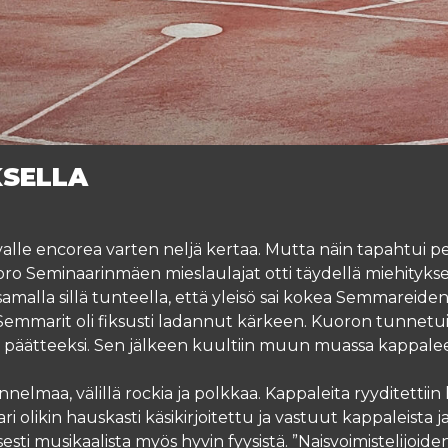
KSELLA
avalle encorea varten neljä kertaa. Mutta näin tapahtui p
ro Seminaarinmäen mieslaulajat otti täydellä miehityksell
 samalla sillä tunteella, että yleisö sai kokea Semmareiden 
 Semmarit oli fiksusti ladannut kärkeen. Kuoron tunnetuin
ksen päätteeksi. Sen jälkeen kuultiin muun muassa kappalee
nnelmaa, välillä rockia ja polkkaa. Kappaleita ryyditettiin 
ri olikin hauskasti käsikirjoitettu ja vastuut kappaleista j
ti musikaalista myös hyvin fyysistä. ”Naisvoimistelijoide