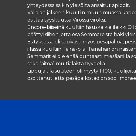
yhteydessä saikin yleisöltä ansaitut aplodit.
Väliajan jälkeen kuultiin muun muassa kappa
esittää syyskuussa Virossa viroksi.
Encore-biiseinä kuultiin hauska kielileikki O l
päättyi siihen, että osa Semmareista haki yleis
Esityksessä oli sopivasti myös pesäpalloa, pesis
illassa kuultiin Taina-biisi. Tainahan on naist
Semmarit ei ole enää puhtaasti miesäänillä soit
sekä ”aitoa” multialaista flyygeliä.
Lippuja tilaisuuteen oli myyty 1 100, kuulijoit
osoittanut, että pesäpallostadion sopii mone