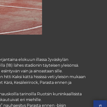
erjantaina elokuun illassa Jyväskylän
ä (18) lähes stadionin täyteisen yleisönsä.
esiintyvän vain ja ainoastaan sille.
 hitti Kaksi kättä hississä veti yleisön mukaan
t Kärä, Kesäleirirock, Parasta ennen ja
hauskoilla tarinoilla Ruotsin kuninkaallisista
akautuivat eri miehille.
n” nauhaesitys Parasta ennen -biisin