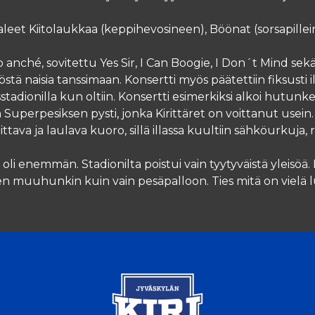
leet Kiitolaukkaa (keppihevosineen), Böönat (sorsapill
o anché, sovitettu Yes Sir, I Can Boogie, I Don´t Mind sekä
östä naisia tanssimaan. Konsertti myös päätettiin fiksusti 
stadionilla kun oltiin. Konsertti esimerkiksi alkoi hutunkei
en Superpesiksen pysti, jonka Kirittäret on voittanut usein.
tava ja laulava kuoro, sillä illassa kuultiin sähköurkuja,
a oli enemmän. Stadionilta poistui vain tyytyväistä yleisöä.
en muuhunkin kuin vain pesäpalloon. Ties mitä on vielä l