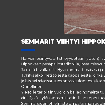
SEMMARIT VIIHTYI HIPPO
Harvoin esiintyvä artisti pyydetään (auton) l
Hippoksen pesäpallostadionilla, jossa mieskuo
Ja millä tavalla otti! Hyvin ammattimaisesti ja
Tykitys alkoi heti toisesta kappaleesta, jonka
ja biisi sai raivoisat suosionosoitukset esity
Onnellinen.
Yleisölle tarjoiltiin vuoroin balladinomaista tu
aina Jyväskylän konserttisaliin. Illan repertuaa
Semmareiden ohjelmisto on paitsi monipuolises