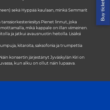
eineen) sekä Hyppää kaulaan, minkä Semmarit
 tanssiorkesteriesitys Pienet linnut, joka
ilmoittamalla, mikä kappale on illan viimeinen.
tolla ja jatkui avausnuotin heitolla. Lisäksi
 rumpuja, kitaroita, saksofonia ja trumpettia
 Näin konsertin järjestänyt Jyväskylän Kiri on
uvassa, kun alku on ollut näin lupaava.