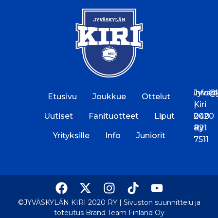
Jyväs
info@jk
Etusivu
Joukkue
Ottelut
Kiri
|
Uutiset
Fanituotteet
Liput
2020
040
Ry
821
Yrityksille
Info
Juniorit
7511
©JYVÄSKYLÄN KIRI 2020 RY |
Sivuston suunnittelu ja
toteutus Brand Team Finland Oy