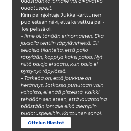
päästäänkö lomalle vai alkavatko
pudotuspelit.
Kirin pelinjohtaja Jukka Karttunen
puolestaan näki, että kaivattua peli-
iloa pelissä oli.
– Ilme oli tänään erinomainen. Eka
jaksolla tehtiin räpylävirheitä. Oli
sellaisia tilanteita, että pallo
räpylään, koppi ja kaksi paloa. Nyt
niitä paloja ei saatu, kun pallo ei
pystynyt räpylässä.
– Tärkeää on, että joukkue on
herännyt. Jatkossa puhutaan vain
voitoista, ei enää pisteistä. Kaikki
tehdään sen eteen, että lauantaina
päästään lomalle eikä alempiin
pudotuspeleihin, Karttunen sanoi.
Ottelun tilastot