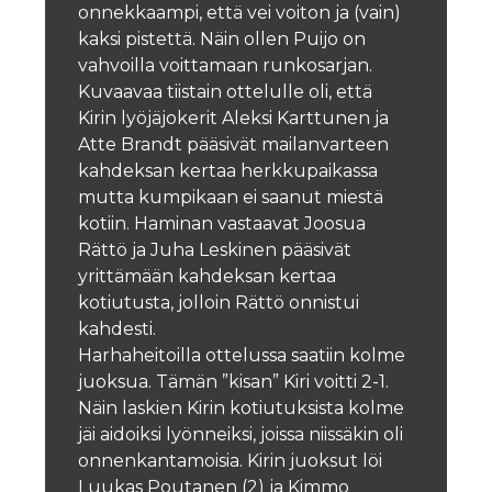
onnekkaampi, että vei voiton ja (vain)
kaksi pistettä. Näin ollen Puijo on
vahvoilla voittamaan runkosarjan.
Kuvaavaa tiistain ottelulle oli, että
Kirin lyöjäjokerit Aleksi Karttunen ja
Atte Brandt pääsivät mailanvarteen
kahdeksan kertaa herkkupaikassa
mutta kumpikaan ei saanut miestä
kotiin. Haminan vastaavat Joosua
Rättö ja Juha Leskinen pääsivät
yrittämään kahdeksan kertaa
kotiutusta, jolloin Rättö onnistui
kahdesti.
Harhaheitoilla ottelussa saatiin kolme
juoksua. Tämän ”kisan” Kiri voitti 2-1.
Näin laskien Kirin kotiutuksista kolme
jäi aidoiksi lyönneiksi, joissa niissäkin oli
onnenkantamoisia. Kirin juoksut löi
Luukas Poutanen (2) ja Kimmo