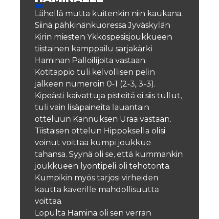
Lähellä mutta kuitenkin niin kaukana.
Siinä pähkinänkuoressa Jyväskylän
Kirin miesten Ykköspesisjoukkueen
tiistainen kamppailu sarjakärki
Haminan Palloilijoita vastaan.
Kotitappio tuli kelvollisen pelin
jälkeen numeroin 0-1 (2-3, 3-3).
Kipeästi kaivattuja pisteitä ei siis tullut,
tuli vain lisäpaineita lauantain
otteluun Kannuksen Uraa vastaan.
Tiistaisen ottelun Hippoksella olisi
voinut voittaa kumpi joukkue
tahansa. Syynä oli se, että kummankin
joukkueen lyöntipeli oli tehotonta.
Kumpikin myös tarjosi virheiden
kautta kaverille mahdollisuutta
voittaa.
Lopulta Hamina oli sen verran