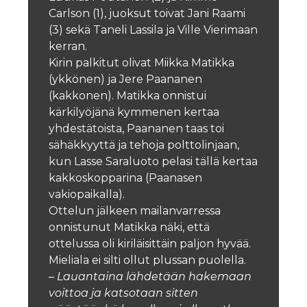
Carlson (1), juoksut toivat Jani Raami
(3) sekä Taneli Lassila ja Ville Vierimaan
kerran.
Kirin palkitut olivat Miikka Matikka
(ykkönen) ja Jere Paananen
(kakkonen). Matikka onnistui
kärkilyöjänä kymmenen kertaa
yhdestätoista, Paananen taas toi
sähäkkyyttä ja tehoja polttolinjaan,
kun Lasse Saraluoto pelasi tällä kertaa
kakkoskopparina (Paanasen
vakiopaikalla).
Ottelun jälkeen mailanvarressa
onnistunut Matikka näki, että
ottelussa oli kiriläisittäin paljon hyvää.
Mieliala ei silti ollut plussan puolella.
– Lauantaina lähdetään hakemaan
voittoa ja katsotaan sitten