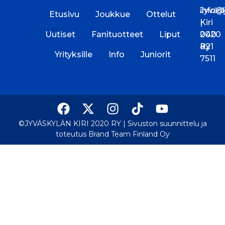
Jyväs
info@jk
Etusivu
Joukkue
Ottelut
Kiri
|
Uutiset
Fanituotteet
Liput
2020
040
Ry
821
Yrityksille
Info
Juniorit
7511
©JYVÄSKYLÄN KIRI 2020 RY |
Sivuston suunnittelu ja
toteutus Brand Team Finland Oy