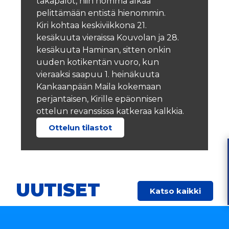
takapalot, niin homma alkaa
pelittämään entistä hienommin.
Kiri kohtaa keskiviikkona 21.
kesäkuuta vieraissa Kouvolan ja 28.
kesäkuuta Haminan, sitten onkin
uuden kotikentän vuoro, kun
vieraaksi saapuu 1. heinäkuuta
Kankaanpään Maila kokemaan
perjantaisen, Kirille epäonnisen
ottelun revanssissa katkeraa kalkkia.
Ottelun tilastot
UUTISET
Katso kaikki