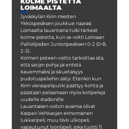
KOLME PISTETTÄ
LOIMAALTA
Jyväskylän Kirin miesten
Ykköspesiksen joukkue naarasi
Loimaalta lauantaina tuiki tärkeät
kolme pistettä, kun se voitti Loimaan
Palloilijoiden Junioripesiksen 0-2 (0-8,
2-3).
Kolmen pisteen voitto tarkoittaa sitä,
että sarjan pohja jäi entistä
kauemmaksi ja iskuetäisyys
pudotuspeleihin säilyi. Etenkin kun
Kirin vieraspeliputki päättyy kohta ja
päästään pelaamaan myös kotipelejä
uudelle stadionille.
Lauantaisen voiton avaimia olivat
Kasperi Vehkaojan erinomainen
lukkaripeli, muu tiivis ulkopeli,
vapautunut lyöntipeli, joka tuotti 11