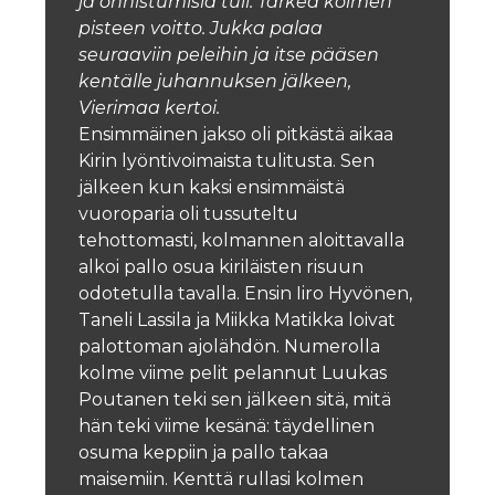
ja onnistumisia tuli. Tärkeä kolmen
pisteen voitto. Jukka palaa
seuraaviin peleihin ja itse pääsen
kentälle juhannuksen jälkeen,
Vierimaa kertoi.
Ensimmäinen jakso oli pitkästä aikaa
Kirin lyöntivoimaista tulitusta. Sen
jälkeen kun kaksi ensimmäistä
vuoroparia oli tussuteltu
tehottomasti, kolmannen aloittavalla
alkoi pallo osua kiriläisten risuun
odotetulla tavalla.
Ensin Iiro Hyvönen,
Taneli Lassila ja Miikka Matikka loivat
palottoman ajolähdön. Numerolla
kolme viime pelit pelannut Luukas
Poutanen teki sen jälkeen sitä, mitä
hän teki viime kesänä: täydellinen
osuma keppiin ja pallo takaa
maisemiin. Kenttä rullasi kolmen