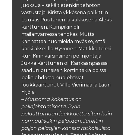
juoksua – sekä tietenkin tehoton
vastustaja.
Kiristä ykkösenä palkittiin
Luukas Poutanen ja kakkosena Aleksi
Karttunen. Kumpikin oli
mailanvarressa tehokas. Mutta
kannattaa huomioida myös se, että
kärki akselilla Hyvönen-Matikka toimii.
Kun Kirin varsinainen pelinjohtaja
Jukka Karttunen oli Kankaanpäässä
saadun punaisen kortin takia poissa,
pelinjohdosta huolehtivat
loukkaantunut Ville Vierimaa ja Lauri
Yrjölä.
–
Muutama kokemus on
pelinjohtamisesta. Pyrin
peluuttamaan joukkuetta siten kuin
normaalistikin pelataan. Juteltiin
paljon pelaajien kanssa ratkaisuista