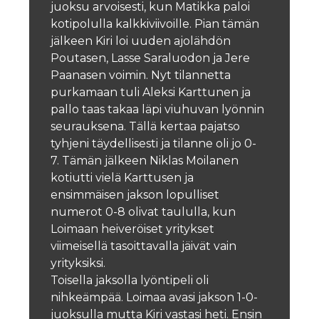
juoksu arvoisesti, kun Matikka paloi
kotipolulla kalkkiviivoille.
Pian tämän
jälkeen Kiri loi uuden ajolähdön
Poutasen, Lasse Saraluodon ja Jere
Paanasen voimin. Nyt tilannetta
purkamaan tuli Aleksi Karttunen ja
pallo taas takaa läpi viuhuvan lyönnin
seurauksena. Tällä kertaa pajatso
tyhjeni täydellisesti ja tilanne oli jo 0-
7.
Tämän jälkeen Niklas Moilanen
kotiutti vielä Karttusen ja
ensimmäisen jakson lopulliset
numerot 0-8 olivat taululla, kun
Loimaan heiveröiset yritykset
viimeisellä tasoittavalla jäivät vain
yrityksiksi.
Toisella jaksolla lyöntipeli oli
nihkeämpää. Loimaa avasi jakson 1-0-
juoksulla mutta Kiri vastasi heti. Ensin