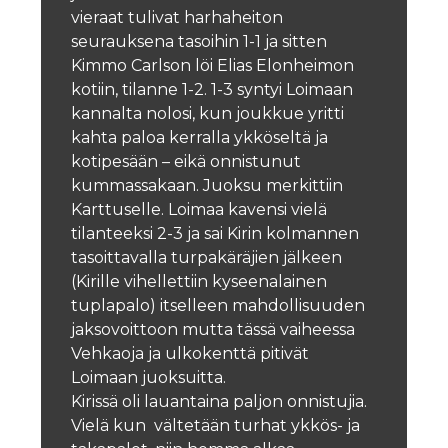
vieraat tulivat harhaheiton
seurauksena tasoihin 1-1 ja sitten
Kimmo Carlson löi Elias Elonheimon
kotiin, tilanne 1-2.
1-3 syntyi Loimaan
kannalta nolosi, kun joukkue yritti
kahta paloa kerralla ykköseltä ja
kotipesään – eikä onnistunut
kummassakaan. Juoksu merkittiin
Karttuselle.
Loimaa kavensi vielä
tilanteeksi 2-3 ja sai Kirin kolmannen
tasoittavalla turpakäräjien jälkeen
(Kirille vihellettiin kyseenalainen
tuplapalo) itselleen mahdollisuuden
jaksovoittoon mutta tässä vaiheessa
Vehkaoja ja ulkokenttä pitivät
Loimaan juoksuitta.
Kirissä oli lauantaina paljon onnistujia.
Vielä kun vältetään turhat ykkös- ja