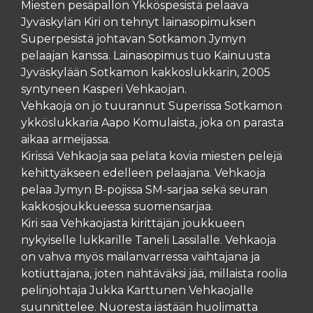
Miesten pesäpallon Ykköspesistä pelaava
Jyväskylän Kiri on tehnyt lainasopimuksen
Superpesistä johtavan Sotkamon Jymyn
pelaajan kanssa. Lainasopimus tuo Kainuusta
Jyväskylään Sotkamon kakkoslukkarin, 2005
syntyneen Kasperi Vehkaojan.
Vehkaoja on jo tuurannut Superissa Sotkamon
ykköslukkaria Aapo Komulaista, joka on parasta
aikaa armeijassa.
Kirissä Vehkaoja saa pelata kovia miesten pelejä
kehittyäkseen edelleen pelaajana. Vehkaoja
pelaa Jymyn B-pojissa SM-sarjaa sekä seuran
kakkosjoukkueessa suomensarjaa.
Kiri saa Vehkaojasta kirittäjän joukkueen
nykyiselle lukkarille Taneli Lassilalle. Vehkaoja
on vahva myös mailanvarressa vaihtajana ja
kotiuttajana, joten nähtäväksi jää, millaista roolia
pelinjohtaja Jukka Karttunen Vehkaojalle
suunnittelee. Nuoresta iästään huolimatta