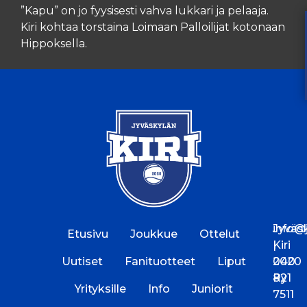
”Kapu” on jo fyysisesti vahva lukkari ja pelaaja.
Kiri kohtaa torstaina Loimaan Palloilijat kotonaan
Hippoksella.
Jyväs
info@jk
Etusivu
Joukkue
Ottelut
Kiri
|
Uutiset
Fanituotteet
Liput
2020
040
Ry
821
Yrityksille
Info
Juniorit
7511