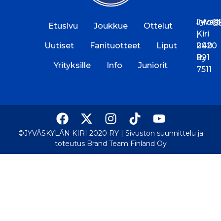
Jyväs
info@jk
Etusivu
Joukkue
Ottelut
Kiri
|
Uutiset
Fanituotteet
Liput
2020
040
Ry
821
Yrityksille
Info
Juniorit
7511
©JYVÄSKYLÄN KIRI 2020 RY |
Sivuston suunnittelu ja
toteutus Brand Team Finland Oy