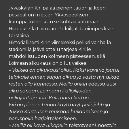
Jyväskylän Kiri palaa pienen tauon jälkeen
pesäpallon miesten Ykköspesiksen
kamppailuihin, kun se kohtaa kotonaan
Hippoksella Loimaan Palloilijat Junioripesiksen
torstaina.
Historiallisesti Kirin viimeiseksi peliksi vanhalla
stadionilla jäävä ottelu tarjoaa Kirille
mahdollisuuden kolmeen pisteeseen, sillä
Loimaan alkukausi on ollut vaikea.
–
Vaikea on alkukausi ollut. Kaksi kaveria joutui
telakalle ennen sarjan alkua ja vasta nyt alkaa
rosteri olla kunnossa. Meillä onkin edessä uusi
alku sarjaan, Loimaan Palloilijoiden
pelinjohtaja Joni Kalttonen kertoo.
K
iri on pienen tauon käyttänyt pelinjohtaja
Jukka Karttusen mukaan huilaamiseen ja
peruspelin harjoittelemiseen.
– Meillä oli kova ulkopelin toistotreeni, haettiin