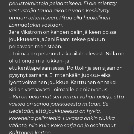
perustoimintoja pelaamiseen. Ei ole mietitty
vastustajia tauon aikana vaan keskitytty
omaan tekemiseen. Pitää olla huolellinen
Loimaatakin vastaan.
Jere Vikström on kahden pelin jälkeen poissa
joukkueesta ja Jani Raami tekee paluun
pelaavaan miehistöön.
– Loimaa on pelannut aika ailahtelevasti. Niillä on
ollut ongelmia lukkari- ja
etukenttäpelaamisessa. Polttolinja sen sijaan on
pysynyt samana. Ei mitenkään juoksu- eikä
lyöntivoimainen joukkue, Karttunen ennakoi.
Kiri on vastaavasti Loimaalle pieni arvoitus.
–
Kiri on pelannut sen verran vähän pelejä, että
vaikea on sanoa joukkueesta mitään. Se
tiedetään, että joukkueessa on hyviä,
kokeneita pelimiehiä. Luvassa onkin tiukka
vääntö, niin kuin koko sarja on jo osoittanut,
Kalttonen kertoo.