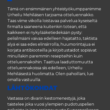
Tämä on ensimmäinen yhteistyökumppanimme
Urheilu Mehiläisen tarjoama otteluennakko.
Taas viime viikolla loistavaa palvelua kyseiseltä
firmalta saaneena kuitenkin totean, että
kaikkeen ei nykylääketiedekään pysty:
pelisilmääni vaivaa edelleen hajataitto, taktista
älyä ei saa edes elinsiirrolla, huumorintajua ei
korjata antibiooteilla ja kirjoitustaidot sopisivat
minullakin paremmin resepteihin kuin
otteluennakoihin. Taattua laaduttomuutta
otteluennakoissa siis edelleen, Urheilu
Mehiläisestä huolimatta. Olen pahoillani, lue
omalla vastuulla.
LÄHTÖKOHDAT
Vastassa on divarin kestomenestyjä, joka
taistelee joka vuosi ylempien pudotuspelien