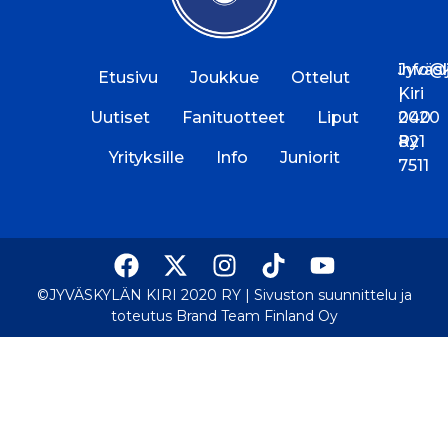
Jyväs
info@jk
Etusivu
Joukkue
Ottelut
Kiri
|
Uutiset
Fanituotteet
Liput
2020
040
Ry
821
Yrityksille
Info
Juniorit
7511
©JYVÄSKYLÄN KIRI 2020 RY |
Sivuston suunnittelu ja
toteutus Brand Team Finland Oy