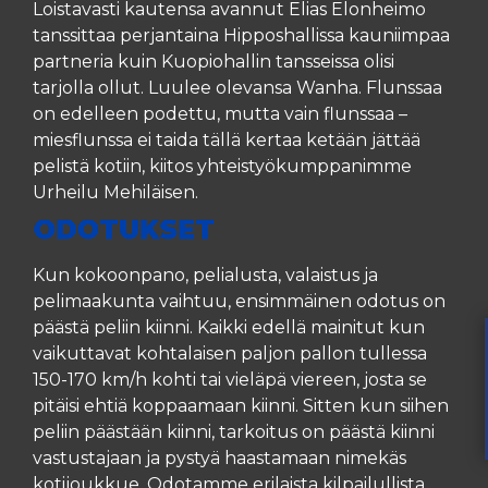
Loistavasti kautensa avannut Elias Elonheimo
tanssittaa perjantaina Hipposhallissa kauniimpaa
partneria kuin Kuopiohallin tansseissa olisi
tarjolla ollut. Luulee olevansa Wanha. Flunssaa
on edelleen podettu, mutta vain flunssaa –
miesflunssa ei taida tällä kertaa ketään jättää
pelistä kotiin, kiitos yhteistyökumppanimme
Urheilu Mehiläisen.
ODOTUKSET
Kun kokoonpano, pelialusta, valaistus ja
pelimaakunta vaihtuu, ensimmäinen odotus on
päästä peliin kiinni. Kaikki edellä mainitut kun
vaikuttavat kohtalaisen paljon pallon tullessa
150-170 km/h kohti tai vieläpä viereen, josta se
pitäisi ehtiä koppaamaan kiinni. Sitten kun siihen
peliin päästään kiinni, tarkoitus on päästä kiinni
vastustajaan ja pystyä haastamaan nimekäs
kotijoukkue. Odotamme erilaista kilpailullista