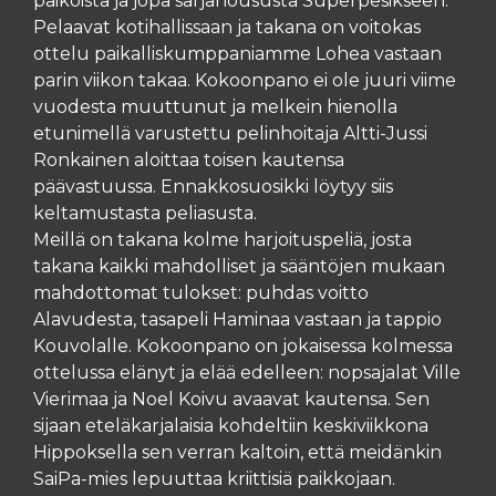
paikoista ja jopa sarjanoususta Superpesikseen.
Pelaavat kotihallissaan ja takana on voitokas
ottelu paikalliskumppaniamme Lohea vastaan
parin viikon takaa. Kokoonpano ei ole juuri viime
vuodesta muuttunut ja melkein hienolla
etunimellä varustettu pelinhoitaja Altti-Jussi
Ronkainen aloittaa toisen kautensa
päävastuussa. Ennakkosuosikki löytyy siis
keltamustasta peliasusta.
Meillä on takana kolme harjoituspeliä, josta
takana kaikki mahdolliset ja sääntöjen mukaan
mahdottomat tulokset: puhdas voitto
Alavudesta, tasapeli Haminaa vastaan ja tappio
Kouvolalle. Kokoonpano on jokaisessa kolmessa
ottelussa elänyt ja elää edelleen: nopsajalat Ville
Vierimaa ja Noel Koivu avaavat kautensa. Sen
sijaan eteläkarjalaisia kohdeltiin keskiviikkona
Hippoksella sen verran kaltoin, että meidänkin
SaiPa-mies lepuuttaa kriittisiä paikkojaan.