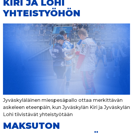
KIRI JA LOHI
YHTEISTYÖHÖN
Jyväskyläläinen miespesäpallo ottaa merkittävän
askeleen eteenpäin, kun Jyväskylän Kiri ja Jyväskylän
Lohi tiivistävät yhteistyötään
MAKSUTON