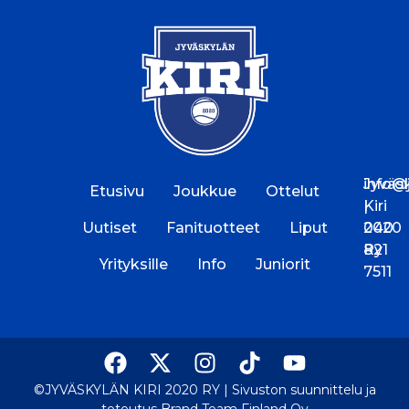
Jyväs
info@jk
Etusivu
Joukkue
Ottelut
Kiri
|
Uutiset
Fanituotteet
Liput
2020
040
Ry
821
Yrityksille
Info
Juniorit
7511
©JYVÄSKYLÄN KIRI 2020 RY |
Sivuston suunnittelu ja