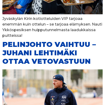
Jyväskylän Kirin kotiotteluiden VIP tarjoaa
enemmän kuin ottelun – se tarjoaa elämyksen. Nauti
Ykköspesiksen huipputunnelmasta laadukkaissa
puitteissa!
PELINJOHTO VAIHTUU –
JUHANI LEHTIMÄKI
OTTAA VETOVASTUUN