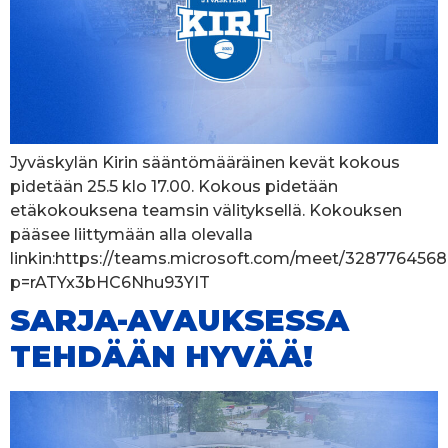
Jyväskylän Kirin sääntömääräinen kevät kokous
pidetään 25.5 klo 17.00. Kokous pidetään
etäkokouksena teamsin välityksellä. Kokouksen
pääsee liittymään alla olevalla
linkin:https://teams.microsoft.com/meet/328776456
p=rATYx3bHC6Nhu93YIT
SARJA-AVAUKSESSA
TEHDÄÄN HYVÄÄ!